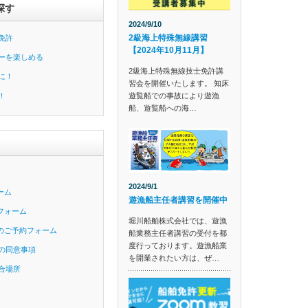
探す
2024/9/10
2級海上特殊無線講習
免許
【2024年10月11月】
ーを楽しめる
2級海上特殊無線技士免許講
に！
習会を開催いたします。 知床
遊覧船での事故により遊漁
！
船、遊覧船への海…
2024/9/1
ーム
遊漁船主任者講習を開催中
フォーム
堀川船舶株式会社では、遊漁
のご予約フォーム
船業務主任者講習の受付を都
度行っております。遊漁船業
の同意事項
を開業されたい方は、ぜ…
合場所