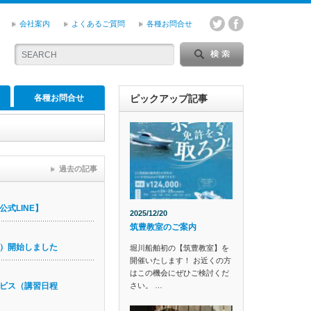
会社案内
よくあるご質問
各種お問合せ
各種お問合せ
ピックアップ記事
過去の記事
式LINE】
2025/12/20
筑豊教室のご案内
）開始しました
堀川船舶初の【筑豊教室】を
開催いたします！ お近くの方
はこの機会にぜひご検討くだ
さい。 …
ビス（講習日程