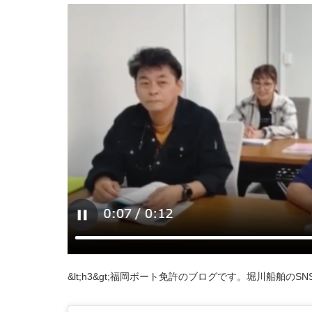
&lt;h3&gt;福岡ボート免許のブログです。堀川船舶のSNSも