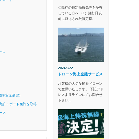
◇既存の特定操縦免許を受有
している方へ （1）施行日以
前に取得された特定操…
ース
2024/9/22
ドローン海上空撮サービス
お客様の大切な船をドローン
で空撮いたします。 下記アド
レスよりラインにてお問合せ
旅客安全講習）
下さい…
免許・ボート免許を取得
ース