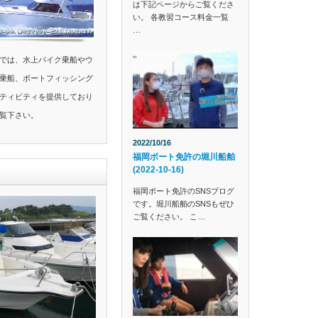
は下記ページからご覧くださ
い。 各教習コース料金一覧
…
では、水上バイク乗船やウ
乗船、ボートフィッシング
ティビティを提供しており
覧下さい。
2022/10/16
福岡ボート免許の堀川船舶
(2022-10-16)
福岡ボート免許のSNSブログ
です。堀川船舶のSNSもぜひ
ご覧ください。 こ…