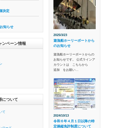
催決定
お知らせ
2025/3/23
遊漁船ホーリーボートから
ャンペーン情報
のお知らせ
遊漁船ホーリーボートからの
お知らせです。 公式ラインア
ン
カウントは こちらから
追加 をお願い…
得について
いて
2024/10/13
令和６年４月１日以降の特
定操縦免許制度について
ンロード