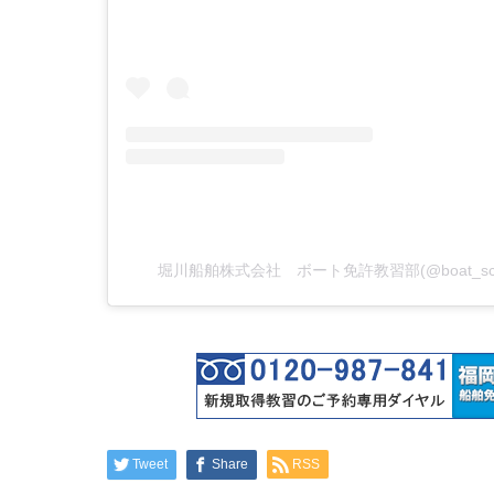
堀川船舶株式会社 ボート免許教習部(@boat_sc
Tweet
Share
RSS