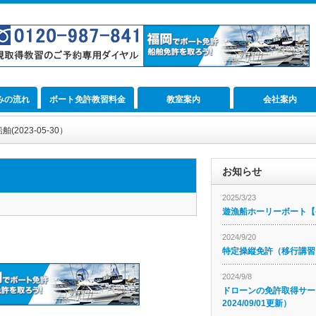
みの流れ
ボート免許教習料金
教室案内
会社案内
2023-05-30）
お知らせ
2025/3/23
遊漁船ホーリーボート【公
2024/9/20
特定操縦免許（移行講習
2024/9/8
ドローンの免許取得サー
2024/09/01更新）