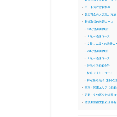
ボート免許教習料金
教習料金のお支払い方法
新規取得の教習コース
1級小型船舶免許
１級＋特殊コース
２級→１級への進級コ
2級小型船舶免許
２級＋特殊コース
特殊小型船舶免許
特殊（追加）コース
特定操縦免許（旧小型
東京・関東エリアで船舶
更新・失効再交付講習コ
遊漁船業務主任者講習会