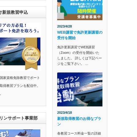
け新規教習申込
2023/4/28
WEB講習で免許更新講習の
受付を開始
免許更新講習でWEB講習
（Zoom）の受付を開始いた
しました。 詳しくは下記ペー
ジをご覧下さい。 …
国家資格免除教習でボート
取得教習プランを配信中。
。
2023/4/18
マリンサポート事業部
新規取得教習のお得なプラ
ン
各教習コース料金一覧の詳細