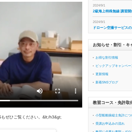
2024/9/1
2級海上特殊無線 講習開
2024/9/1
ドローン空撮サービスの
お知らせ・割引・キ
お得な割引情報
ピックアップキャンペー
更新情報
新着SNSブログ
教習コース・免許取
小型船舶操縦士免許につ
ぜひご覧ください。&lt;/h3&gt;
受講お申込みの流れ
教習に必要な書類・ダウ