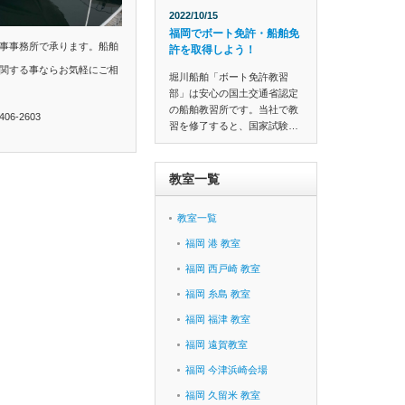
2022/10/15
福岡でボート免許・船舶免
事事務所で承ります。船舶
許を取得しよう！
関する事ならお気軽にご相
堀川船舶「ボート免許教習
部」は安心の国土交通省認定
の船舶教習所です。当社で教
6-2603
習を修了すると、国家試験…
教室一覧
教室一覧
福岡 港 教室
福岡 西戸崎 教室
福岡 糸島 教室
福岡 福津 教室
福岡 遠賀教室
福岡 今津浜崎会場
福岡 久留米 教室