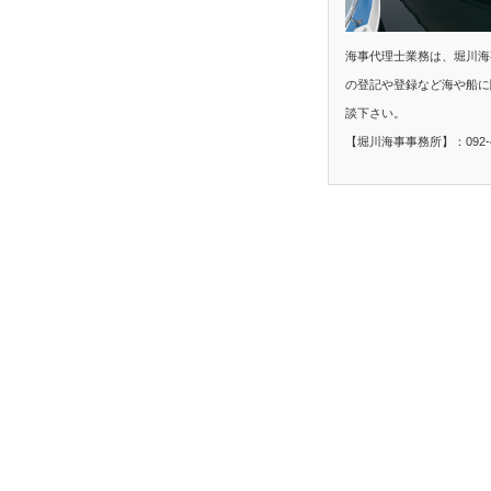
海事代理士業務は、堀川海
の登記や登録など海や船に
談下さい。
【堀川海事事務所】：092-40