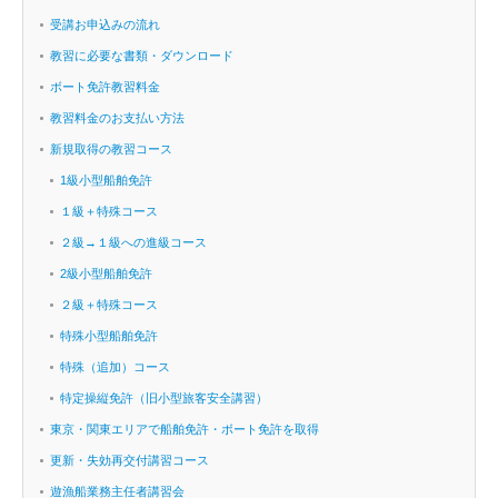
受講お申込みの流れ
教習に必要な書類・ダウンロード
ボート免許教習料金
教習料金のお支払い方法
新規取得の教習コース
1級小型船舶免許
１級＋特殊コース
２級→１級への進級コース
2級小型船舶免許
２級＋特殊コース
特殊小型船舶免許
特殊（追加）コース
特定操縦免許（旧小型旅客安全講習）
東京・関東エリアで船舶免許・ボート免許を取得
更新・失効再交付講習コース
遊漁船業務主任者講習会