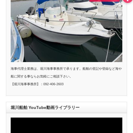
海事代理士業務は、堀川海事事務所で承ります。船舶の登記や登録など海や
船に関する事ならお気軽にご相談下さい。
【堀川海事事務所】：092-406-2603
堀川船舶 YouTube動画ライブラリー
動
画
プ
レ