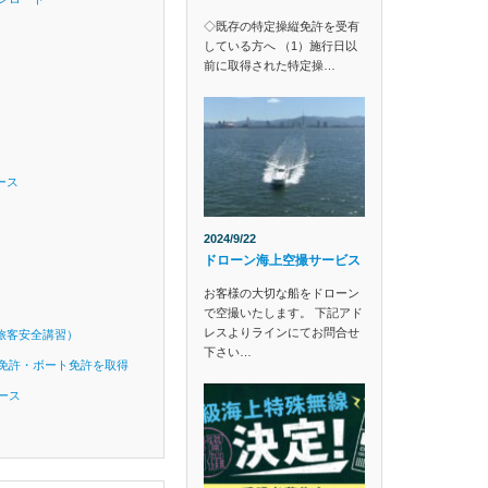
◇既存の特定操縦免許を受有
している方へ （1）施行日以
前に取得された特定操…
ース
2024/9/22
ドローン海上空撮サービス
お客様の大切な船をドローン
で空撮いたします。 下記アド
レスよりラインにてお問合せ
旅客安全講習）
下さい…
免許・ボート免許を取得
ース