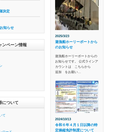
催決定
お知らせ
2025/3/23
遊漁船ホーリーボートから
ャンペーン情報
のお知らせ
遊漁船ホーリーボートからの
お知らせです。 公式ラインア
ン
カウントは こちらから
追加 をお願い…
得について
いて
2024/10/13
令和６年４月１日以降の特
定操縦免許制度について
ンロード