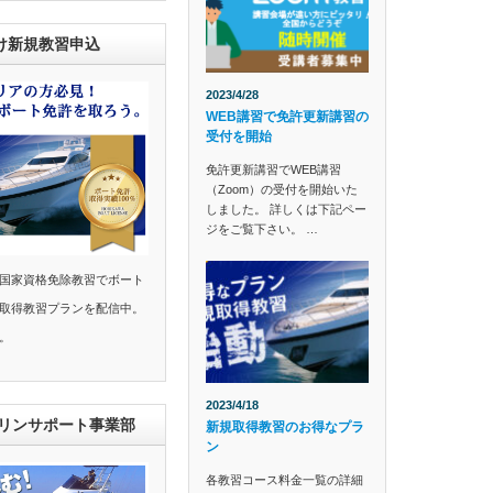
け新規教習申込
2023/4/28
WEB講習で免許更新講習の
受付を開始
免許更新講習でWEB講習
（Zoom）の受付を開始いた
しました。 詳しくは下記ペー
ジをご覧下さい。 …
国家資格免除教習でボート
取得教習プランを配信中。
。
2023/4/18
マリンサポート事業部
新規取得教習のお得なプラ
ン
各教習コース料金一覧の詳細