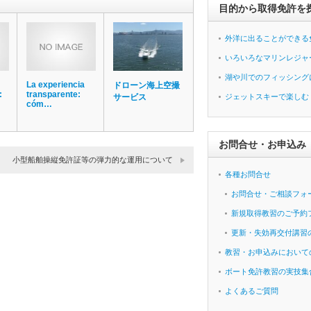
目的から取得免許を
外洋に出ることができる
いろいろなマリンレジャ
湖や川でのフィッシング
La experiencia
ドローン海上空撮
:
transparente:
サービス
ジェットスキーで楽しむ
cóm…
お問合せ・お申込み
小型船舶操縦免許証等の弾力的な運用について
各種お問合せ
お問合せ・ご相談フォ
新規取得教習のご予約
更新・失効再交付講習
教習・お申込みにおいて
ボート免許教習の実技集
よくあるご質問