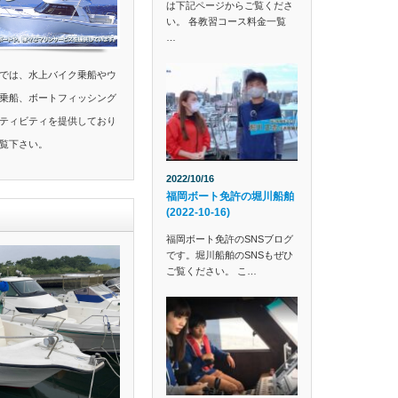
は下記ページからご覧くださ
い。 各教習コース料金一覧
…
では、水上バイク乗船やウ
乗船、ボートフィッシング
ティビティを提供しており
覧下さい。
2022/10/16
福岡ボート免許の堀川船舶
(2022-10-16)
福岡ボート免許のSNSブログ
です。堀川船舶のSNSもぜひ
ご覧ください。 こ…