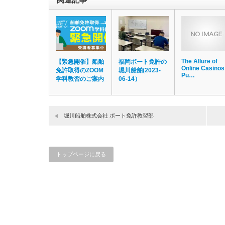
The Allure of
【緊急開催】船舶
福岡ボート免許の
Online Casinos
免許取得のZOOM
堀川船舶(2023-
Pu…
学科教習のご案内
06-14）
堀川船舶株式会社 ボート免許教習部
トップページに戻る