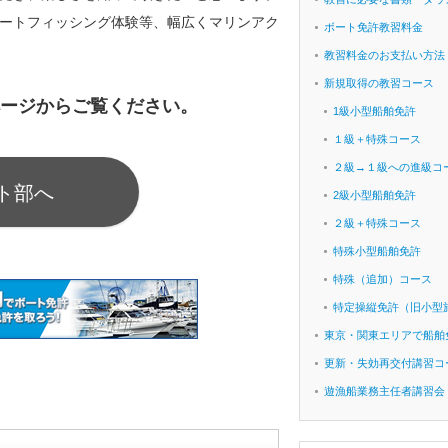
ートフィッシング体験等、幅広くマリンアク
ボート免許教習料金
教習料金のお支払い方法
新規取得の教習コース
ページからご覧ください。
1級小型船舶免許
１級＋特殊コース
２級→１級への進級コ
ト部へ
2級小型船舶免許
２級＋特殊コース
特殊小型船舶免許
特殊（追加）コース
特定操縦免許（旧小型
東京・関東エリアで船舶
更新・失効再交付講習コ
遊漁船業務主任者講習会