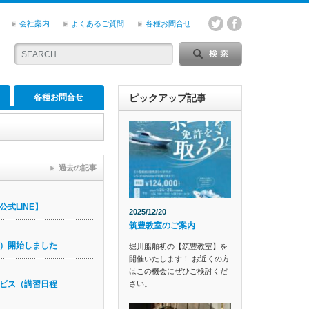
会社案内
よくあるご質問
各種お問合せ
各種お問合せ
ピックアップ記事
過去の記事
式LINE】
2025/12/20
筑豊教室のご案内
）開始しました
堀川船舶初の【筑豊教室】を
開催いたします！ お近くの方
はこの機会にぜひご検討くだ
さい。 …
ビス（講習日程