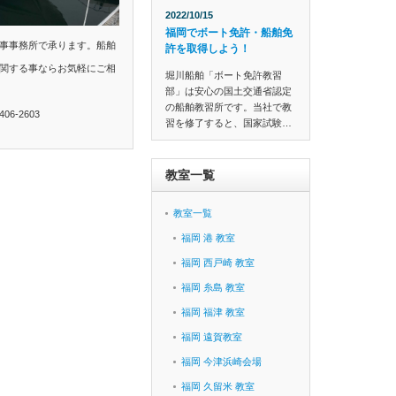
2022/10/15
福岡でボート免許・船舶免
事事務所で承ります。船舶
許を取得しよう！
関する事ならお気軽にご相
堀川船舶「ボート免許教習
部」は安心の国土交通省認定
の船舶教習所です。当社で教
6-2603
習を修了すると、国家試験…
教室一覧
教室一覧
福岡 港 教室
福岡 西戸崎 教室
福岡 糸島 教室
福岡 福津 教室
福岡 遠賀教室
福岡 今津浜崎会場
福岡 久留米 教室