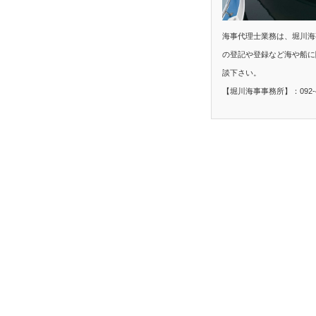
海事代理士業務は、堀川海
の登記や登録など海や船に
談下さい。
【堀川海事事務所】：092-40