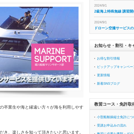
2024/9/1
2級海上特殊無線 講習開
2024/9/1
ドローン空撮サービスの
お知らせ・割引・キ
お得な割引情報
ピックアップキャンペー
更新情報
新着SNSブログ
教習コース・免許取
の卒業生や海と縁遠い方々が海を利用しやす
小型船舶操縦士免許につ
受講お申込みの流れ
だき、楽しさを知って頂きたいと思います。
教習に必要な書類・ダウ