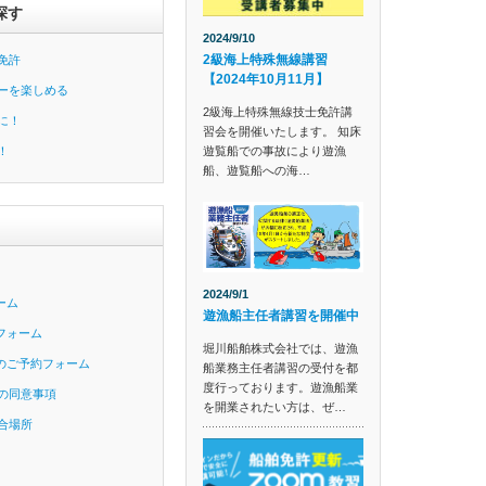
探す
2024/9/10
2級海上特殊無線講習
免許
【2024年10月11月】
ーを楽しめる
2級海上特殊無線技士免許講
に！
習会を開催いたします。 知床
遊覧船での事故により遊漁
！
船、遊覧船への海…
2024/9/1
ーム
遊漁船主任者講習を開催中
フォーム
堀川船舶株式会社では、遊漁
のご予約フォーム
船業務主任者講習の受付を都
度行っております。遊漁船業
の同意事項
を開業されたい方は、ぜ…
合場所