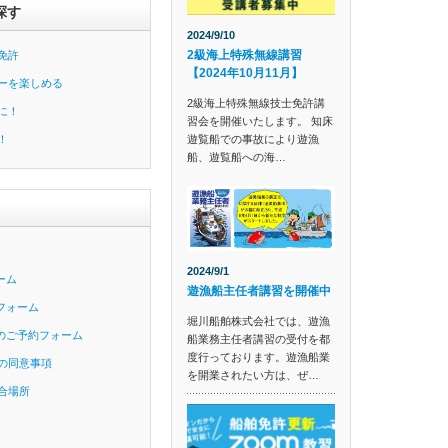
探す
2024/9/10
2級海上特殊無線講習
免許
【2024年10月11月】
ーを楽しめる
2級海上特殊無線技士免許講
に！
習会を開催いたします。 知床
遊覧船での事故により遊漁
！
船、遊覧船への海…
2024/9/1
ーム
遊漁船主任者講習を開催中
フォーム
堀川船舶株式会社では、遊漁
のご予約フォーム
船業務主任者講習の受付を都
度行っております。遊漁船業
の同意事項
を開業されたい方は、ぜ…
合場所