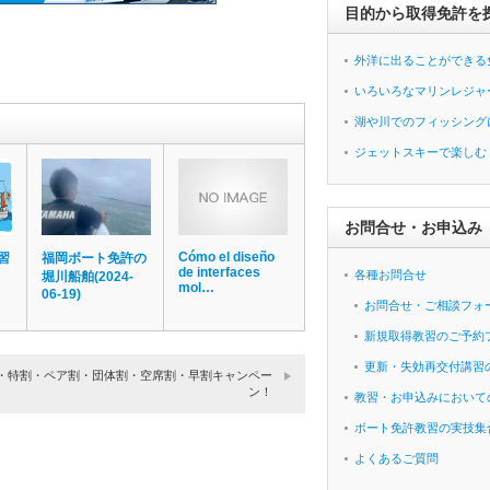
目的から取得免許を
外洋に出ることができる
いろいろなマリンレジャ
湖や川でのフィッシング
ジェットスキーで楽しむ
お問合せ・お申込み
Cómo el diseño
習
福岡ボート免許の
de interfaces
各種お問合せ
堀川船舶(2024-
mol…
06-19)
お問合せ・ご相談フォ
新規取得教習のご予約
更新・失効再交付講習
・特割・ペア割・団体割・空席割・早割キャンペー
ン！
教習・お申込みにおいて
ボート免許教習の実技集
よくあるご質問