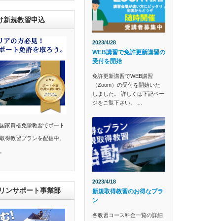
け新規教習申込
2023/4/28
WEB講習で免許更新講習の
受付を開始
免許更新講習でWEB講習
（Zoom）の受付を開始いた
しました。 詳しくは下記ペー
ジをご覧下さい。 …
国家資格免除教習でボート
取得教習プランを配信中。
。
2023/4/18
マリンサポート事業部
新規取得教習のお得なプラ
ン
各教習コース料金一覧の詳細