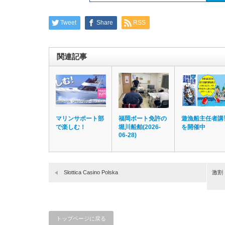
Tweet
Share
RSS
関連記事
マリンサポート部
福岡ボート免許の
遊漁船主任者講
で楽しむ！
堀川船舶(2026-
を開催中
06-28)
Slottica Casino Polska
激割
トップページに戻る