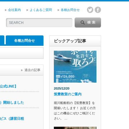
会社案内
よくあるご質問
各種お問合せ
各種お問合せ
ピックアップ記事
過去の記事
式LINE】
2025/12/20
筑豊教室のご案内
）開始しました
堀川船舶初の【筑豊教室】を
開催いたします！ お近くの方
はこの機会にぜひご検討くだ
さい。 …
ビス（講習日程