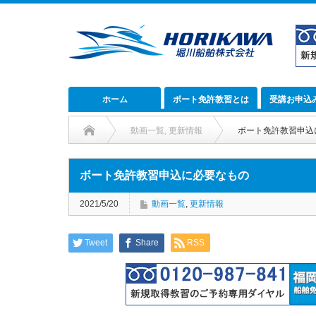
ホーム
ボート免許教習とは
受講お申込
動画一覧
,
更新情報
ボート免許教習申込
ボート免許教習申込に必要なもの
2021/5/20
動画一覧
,
更新情報
Tweet
Share
RSS