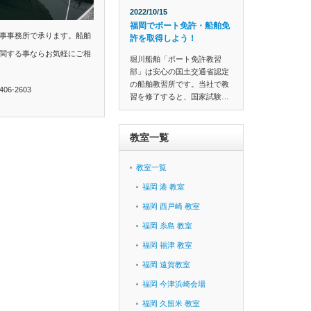
2022/10/15
福岡でボート免許・船舶免
事事務所で承ります。船舶
許を取得しよう！
関する事ならお気軽にご相
堀川船舶「ボート免許教習
部」は安心の国土交通省認定
の船舶教習所です。当社で教
6-2603
習を修了すると、国家試験…
教室一覧
教室一覧
福岡 港 教室
福岡 西戸崎 教室
福岡 糸島 教室
福岡 福津 教室
福岡 遠賀教室
福岡 今津浜崎会場
福岡 久留米 教室