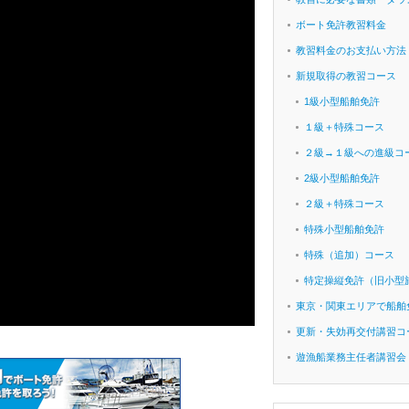
ボート免許教習料金
教習料金のお支払い方法
新規取得の教習コース
1級小型船舶免許
１級＋特殊コース
２級→１級への進級コ
2級小型船舶免許
２級＋特殊コース
特殊小型船舶免許
特殊（追加）コース
特定操縦免許（旧小型
東京・関東エリアで船舶
更新・失効再交付講習コ
遊漁船業務主任者講習会