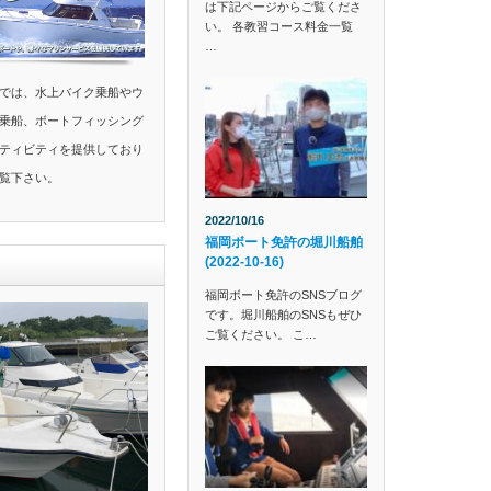
は下記ページからご覧くださ
い。 各教習コース料金一覧
…
では、水上バイク乗船やウ
乗船、ボートフィッシング
ティビティを提供しており
覧下さい。
2022/10/16
福岡ボート免許の堀川船舶
(2022-10-16)
福岡ボート免許のSNSブログ
です。堀川船舶のSNSもぜひ
ご覧ください。 こ…