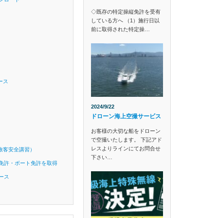
◇既存の特定操縦免許を受有
している方へ （1）施行日以
前に取得された特定操…
ース
2024/9/22
ドローン海上空撮サービス
お客様の大切な船をドローン
で空撮いたします。 下記アド
レスよりラインにてお問合せ
旅客安全講習）
下さい…
免許・ボート免許を取得
ース