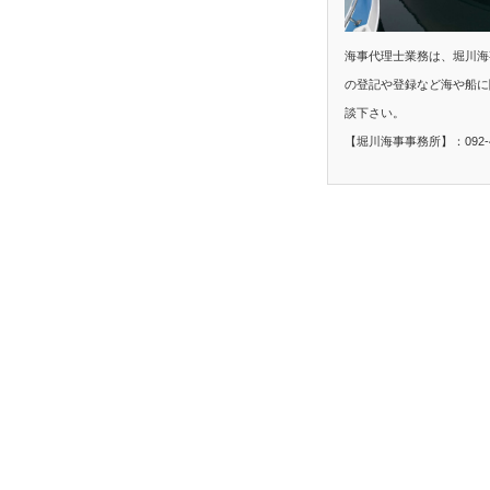
海事代理士業務は、堀川海
の登記や登録など海や船に
談下さい。
【堀川海事事務所】：092-40