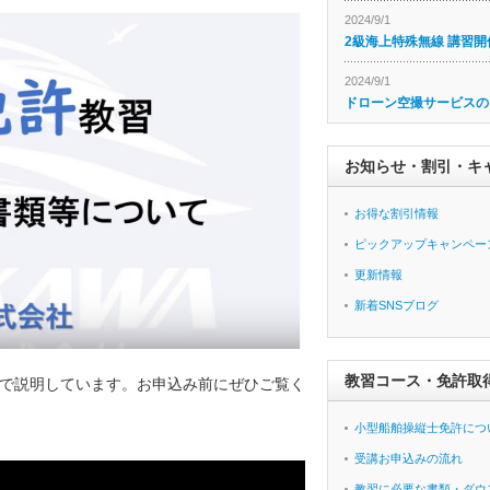
2024/9/1
2級海上特殊無線 講習開
2024/9/1
ドローン空撮サービスの
お知らせ・割引・キ
お得な割引情報
ピックアップキャンペー
更新情報
新着SNSブログ
教習コース・免許取
で説明しています。お申込み前にぜひご覧く
小型船舶操縦士免許につ
受講お申込みの流れ
教習に必要な書類・ダウ