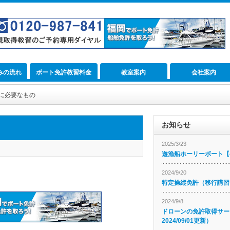
みの流れ
ボート免許教習料金
教室案内
会社案内
に必要なもの
お知らせ
2025/3/23
遊漁船ホーリーボート【公
2024/9/20
特定操縦免許（移行講習
2024/9/8
ドローンの免許取得サー
2024/09/01更新）