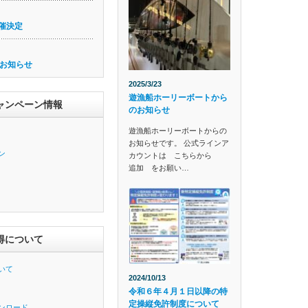
催決定
お知らせ
2025/3/23
遊漁船ホーリーボートから
ャンペーン情報
のお知らせ
遊漁船ホーリーボートからの
お知らせです。 公式ラインア
ン
カウントは こちらから
追加 をお願い…
得について
いて
2024/10/13
令和６年４月１日以降の特
定操縦免許制度について
ンロード