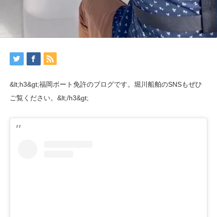
&lt;h3&gt;福岡ボート免許のブログです。堀川船舶のSNSもぜひ
ご覧ください。&lt;/h3&gt;