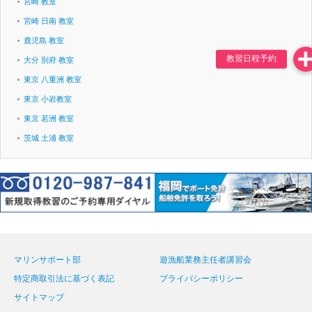
宮崎 教室
宮崎 日南 教室
鹿児島 教室
大分 別府 教室
東京 八重洲 教室
東京 小岩教室
東京 若洲 教室
茨城 土浦 教室
マリンサポート部
遊漁船業務主任者講習会
特定商取引法に基づく表記
プライバシーポリシー
サイトマップ