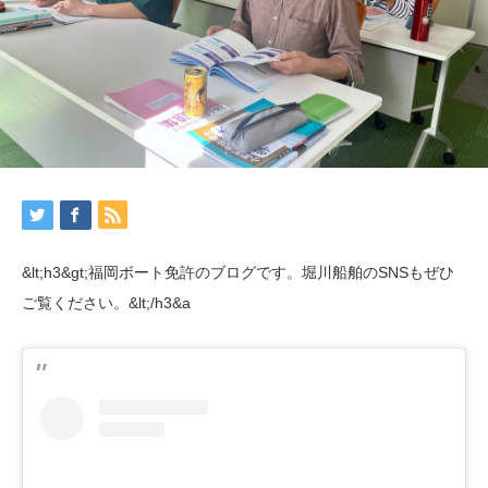
&lt;h3&gt;福岡ボート免許のブログです。堀川船舶のSNSもぜひ
ご覧ください。&lt;/h3&a