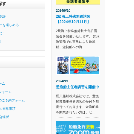
探す
2024/9/10
2級海上特殊無線講習
免許
【2024年10月11月】
ーを楽しめる
2級海上特殊無線技士免許講
に！
習会を開催いたします。 知床
遊覧船での事故により遊漁
！
船、遊覧船への海…
2024/9/1
ーム
遊漁船主任者講習を開催中
フォーム
堀川船舶株式会社では、遊漁
のご予約フォーム
船業務主任者講習の受付を都
度行っております。遊漁船業
の同意事項
を開業されたい方は、ぜ…
合場所