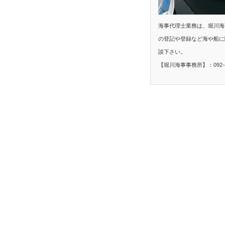
海事代理士業務は、堀川海
の登記や登録など海や船に
談下さい。
【堀川海事事務所】：092-40