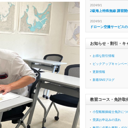
2024/9/1
2級海上特殊無線 講習開
2024/9/1
ドローン空撮サービスの
お知らせ・割引・キ
お得な割引情報
ピックアップキャンペー
更新情報
新着SNSブログ
教習コース・免許取
小型船舶操縦士免許につ
受講お申込みの流れ
教習に必要な書類・ダウ