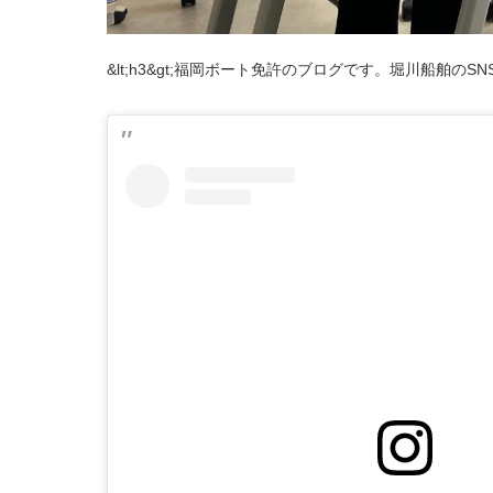
&lt;h3&gt;福岡ボート免許のブログです。堀川船舶のSNS