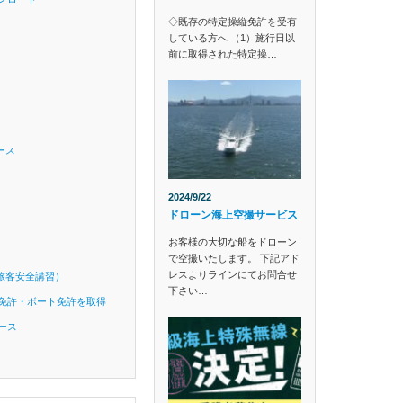
◇既存の特定操縦免許を受有
している方へ （1）施行日以
前に取得された特定操…
ース
2024/9/22
ドローン海上空撮サービス
お客様の大切な船をドローン
で空撮いたします。 下記アド
レスよりラインにてお問合せ
旅客安全講習）
下さい…
免許・ボート免許を取得
ース