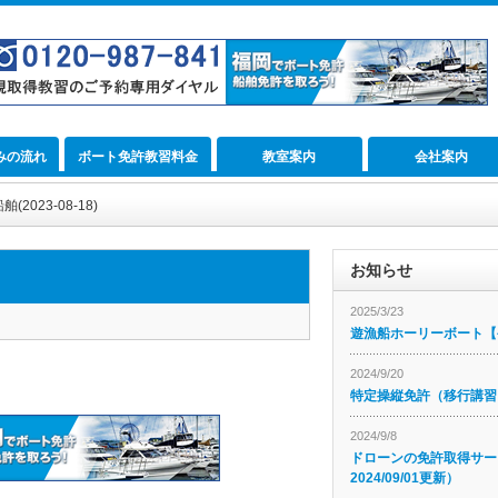
みの流れ
ボート免許教習料金
教室案内
会社案内
023-08-18)
お知らせ
2025/3/23
遊漁船ホーリーボート【公
2024/9/20
特定操縦免許（移行講習
2024/9/8
ドローンの免許取得サー
2024/09/01更新）