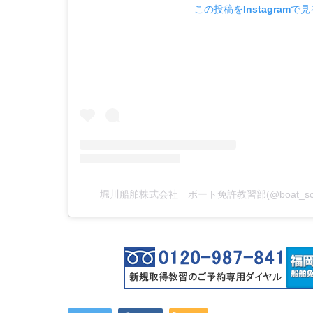
この投稿をInstagramで見
堀川船舶株式会社 ボート免許教習部(@boat_sc