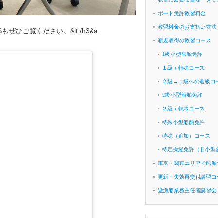
ボート免許教習料金
教習料金のお支払い方法
もぜひご覧ください。&lt;/h3&a
新規取得の教習コース
1級小型船舶免許
１級＋特殊コース
２級→１級への進級コ
2級小型船舶免許
２級＋特殊コース
特殊小型船舶免許
特殊（追加）コース
特定操縦免許（旧小型
東京・関東エリアで船舶
更新・失効再交付講習コ
遊漁船業務主任者講習会