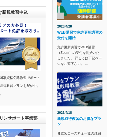
け新規教習申込
2023/4/28
WEB講習で免許更新講習の
受付を開始
免許更新講習でWEB講習
（Zoom）の受付を開始いた
しました。 詳しくは下記ペー
ジをご覧下さい。 …
国家資格免除教習でボート
取得教習プランを配信中。
。
2023/4/18
マリンサポート事業部
新規取得教習のお得なプラ
ン
各教習コース料金一覧の詳細