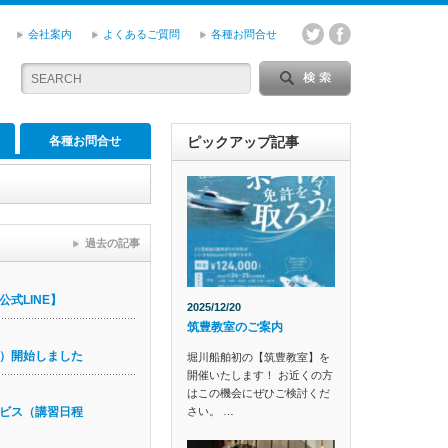
会社案内
よくあるご質問
各種お問合せ
各種お問合せ
ピックアップ記事
過去の記事
式LINE】
2025/12/20
筑豊教室のご案内
）開始しました
堀川船舶初の【筑豊教室】を
開催いたします！ お近くの方
はこの機会にぜひご検討くだ
さい。 …
ビス（講習日程