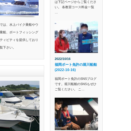
は下記ページからご覧くださ
い。 各教習コース料金一覧
…
では、水上バイク乗船やウ
乗船、ボートフィッシング
ティビティを提供しており
覧下さい。
2022/10/16
福岡ボート免許の堀川船舶
(2022-10-16)
福岡ボート免許のSNSブログ
です。堀川船舶のSNSもぜひ
ご覧ください。 こ…