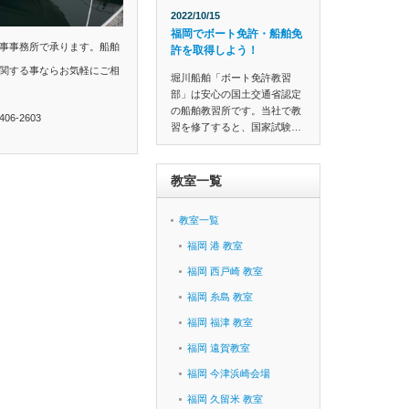
2022/10/15
福岡でボート免許・船舶免
事事務所で承ります。船舶
許を取得しよう！
関する事ならお気軽にご相
堀川船舶「ボート免許教習
部」は安心の国土交通省認定
の船舶教習所です。当社で教
6-2603
習を修了すると、国家試験…
教室一覧
教室一覧
福岡 港 教室
福岡 西戸崎 教室
福岡 糸島 教室
福岡 福津 教室
福岡 遠賀教室
福岡 今津浜崎会場
福岡 久留米 教室