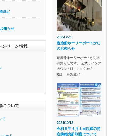
催決定
お知らせ
2025/3/23
遊漁船ホーリーボートから
ャンペーン情報
のお知らせ
遊漁船ホーリーボートからの
お知らせです。 公式ラインア
ン
カウントは こちらから
追加 をお願い…
得について
いて
2024/10/13
令和６年４月１日以降の特
定操縦免許制度について
ンロード