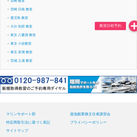
宮崎 教室
宮崎 日南 教室
鹿児島 教室
大分 別府 教室
東京 八重洲 教室
東京 小岩教室
東京 若洲 教室
茨城 土浦 教室
マリンサポート部
遊漁船業務主任者講習会
特定商取引法に基づく表記
プライバシーポリシー
サイトマップ