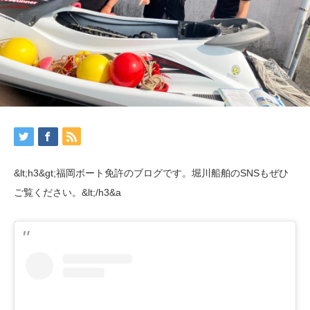
&lt;h3&gt;福岡ボート免許のブログです。堀川船舶のSNSもぜひ
ご覧ください。&lt;/h3&a