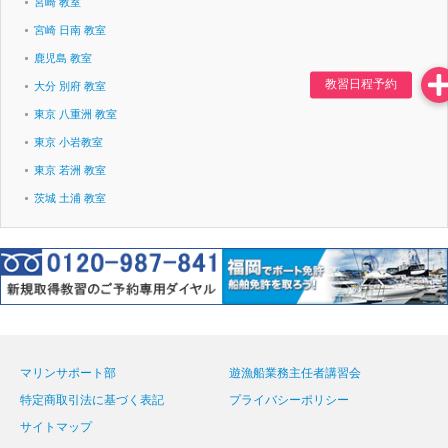
宮崎 教室
宮崎 日南 教室
鹿児島 教室
大分 別府 教室
東京 八重洲 教室
東京 小岩教室
東京 若洲 教室
茨城 土浦 教室
マリンサポート部
遊漁船業務主任者講習会
特定商取引法に基づく表記
プライバシーポリシー
サイトマップ