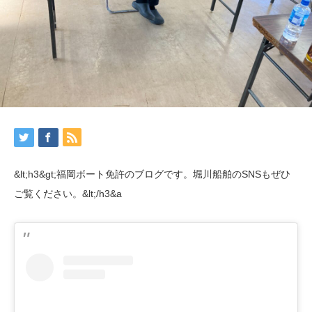
&lt;h3&gt;福岡ボート免許のブログです。堀川船舶のSNSもぜひ
ご覧ください。&lt;/h3&a