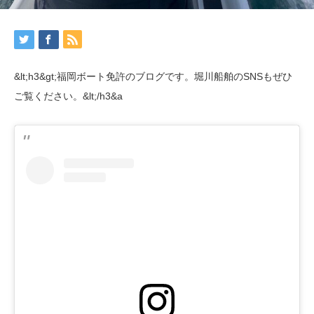
&lt;h3&gt;福岡ボート免許のブログです。堀川船舶のSNSもぜひ
ご覧ください。&lt;/h3&a