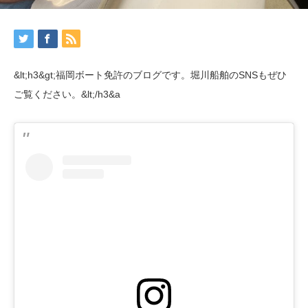
&lt;h3&gt;福岡ボート免許のブログです。堀川船舶のSNSもぜひ
ご覧ください。&lt;/h3&a