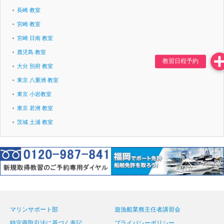
長崎 教室
宮崎 教室
宮崎 日南 教室
鹿児島 教室
大分 別府 教室
東京 八重洲 教室
東京 小岩教室
東京 若洲 教室
茨城 土浦 教室
マリンサポート部
遊漁船業務主任者講習会
特定商取引法に基づく表記
プライバシーポリシー