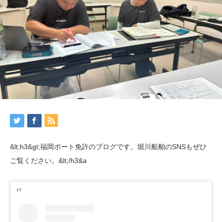
&lt;h3&gt;福岡ボート免許のブログです。堀川船舶のSNSもぜひ
ご覧ください。&lt;/h3&a