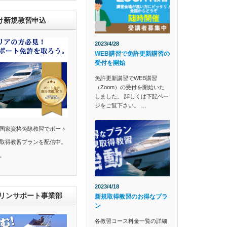
け新規教習申込
2023/4/28
WEB講習で免許更新講習の
受付を開始
免許更新講習でWEB講習
（Zoom）の受付を開始いた
しました。 詳しくは下記ペー
ジをご覧下さい。 …
国家資格免除教習でボート
取得教習プランを配信中。
。
2023/4/18
マリンサポート事業部
新規取得教習のお得なプラ
ン
各教習コース料金一覧の詳細