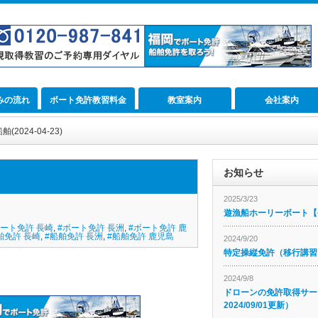
みの流れ
ボート免許教習料金
教室案内
会社案内
024-04-23)
お知らせ
2025/3/23
遊漁船ホーリーボート【公
ボート免許 長崎
,
#ボート免許 長洲
,
#ボート免許 鹿
舶免許 長崎
,
#船舶免許 長洲
,
#船舶免許 鹿児島
2024/9/20
特定操縦免許（移行講習
2024/9/8
ドローンの免許取得サー
2024/09/01更新）