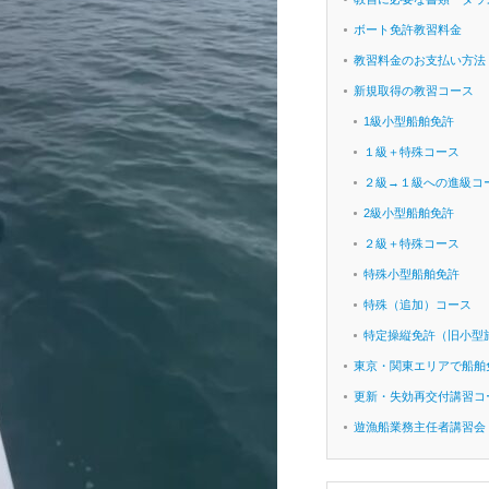
ボート免許教習料金
教習料金のお支払い方法
新規取得の教習コース
1級小型船舶免許
１級＋特殊コース
２級→１級への進級コ
2級小型船舶免許
２級＋特殊コース
特殊小型船舶免許
特殊（追加）コース
特定操縦免許（旧小型
東京・関東エリアで船舶
更新・失効再交付講習コ
遊漁船業務主任者講習会