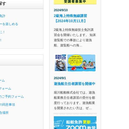
探す
2024/9/10
2級海上特殊無線講習
免許
【2024年10月11月】
ーを楽しめる
2級海上特殊無線技士免許講
に！
習会を開催いたします。 知床
遊覧船での事故により遊漁
！
船、遊覧船への海…
2024/9/1
ーム
遊漁船主任者講習を開催中
フォーム
堀川船舶株式会社では、遊漁
のご予約フォーム
船業務主任者講習の受付を都
度行っております。遊漁船業
の同意事項
を開業されたい方は、ぜ…
合場所