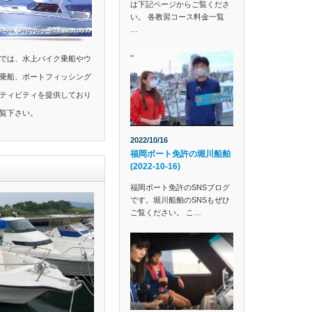
は下記ページからご覧くださ
い。 各教習コース料金一覧
…
では、水上バイク乗船やウ
乗船、ボートフィッシング
ティビティを提供しており
覧下さい。
2022/10/16
福岡ボート免許の堀川船舶
(2022-10-16)
福岡ボート免許のSNSブログ
です。堀川船舶のSNSもぜひ
ご覧ください。 こ…