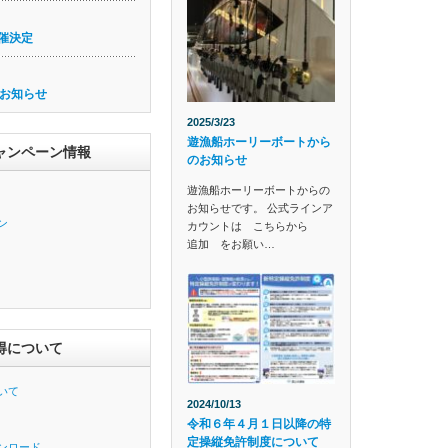
催決定
お知らせ
2025/3/23
遊漁船ホーリーボートから
ャンペーン情報
のお知らせ
遊漁船ホーリーボートからの
お知らせです。 公式ラインア
ン
カウントは こちらから
追加 をお願い…
得について
いて
2024/10/13
令和６年４月１日以降の特
定操縦免許制度について
ンロード