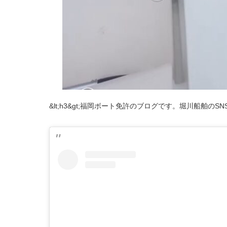
&lt;h3&gt;福岡ボート免許のブログです。堀川船舶のSNS