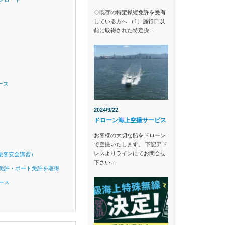
◇既存の特定操縦免許を受有
している方へ （1）施行日以
前に取得された特定操…
ース
2024/9/22
ドローン海上空撮サービス
お客様の大切な船をドローン
で空撮いたします。 下記アド
レスよりラインにてお問合せ
旅客安全講習）
下さい…
免許・ボート免許を取得
ース