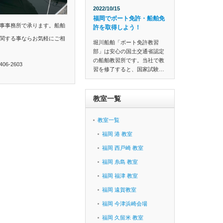
2022/10/15
福岡でボート免許・船舶免
事事務所で承ります。船舶
許を取得しよう！
関する事ならお気軽にご相
堀川船舶「ボート免許教習
部」は安心の国土交通省認定
の船舶教習所です。当社で教
6-2603
習を修了すると、国家試験…
教室一覧
教室一覧
福岡 港 教室
福岡 西戸崎 教室
福岡 糸島 教室
福岡 福津 教室
福岡 遠賀教室
福岡 今津浜崎会場
福岡 久留米 教室