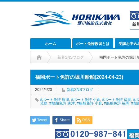
ホーム
ボート免許教習とは
受講お申込
新着SNSブログ
福岡ボート免許の堀川船舶(2
福岡ボート免許の堀川船舶(2024-04-23)
2024/4/23
新着SNSブログ
#ボート免許 唐津
,
#ボート免許 小倉
,
#ボート免許 福岡
,
#
児島
,
#船舶免許 唐津
,
#船舶免許 小倉
,
#船舶免許 福岡
,
#船
Tweet
Share
RSS