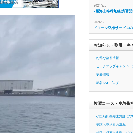
2024/9/1
2級海上特殊無線 講習開
2024/9/1
ドローン空撮サービスの
お知らせ・割引・キ
お得な割引情報
ピックアップキャンペー
更新情報
新着SNSブログ
教習コース・免許取
小型船舶操縦士免許につ
受講お申込みの流れ
教習に必要な書類・ダウ