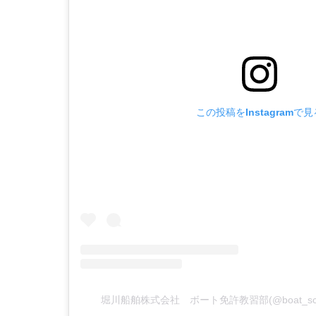
この投稿をInstagramで見
堀川船舶株式会社 ボート免許教習部(@boat_sc