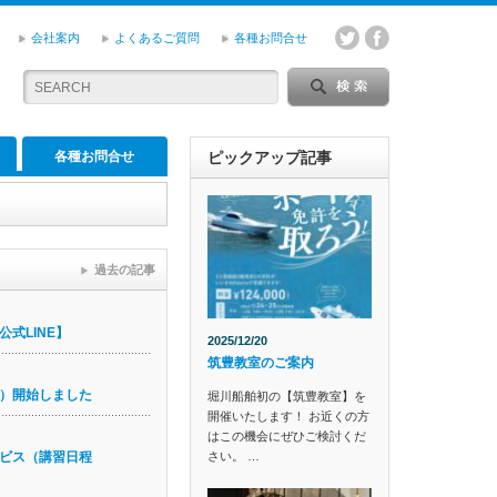
会社案内
よくあるご質問
各種お問合せ
各種お問合せ
ピックアップ記事
過去の記事
式LINE】
2025/12/20
筑豊教室のご案内
）開始しました
堀川船舶初の【筑豊教室】を
開催いたします！ お近くの方
はこの機会にぜひご検討くだ
さい。 …
ビス（講習日程