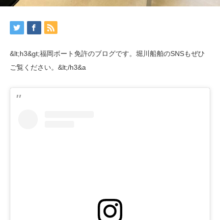
&lt;h3&gt;福岡ボート免許のブログです。堀川船舶のSNSもぜひ
ご覧ください。&lt;/h3&a