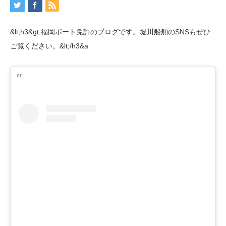
&lt;h3&gt;福岡ボート免許のブログです。堀川船舶のSNSもぜひ
ご覧ください。&lt;/h3&a