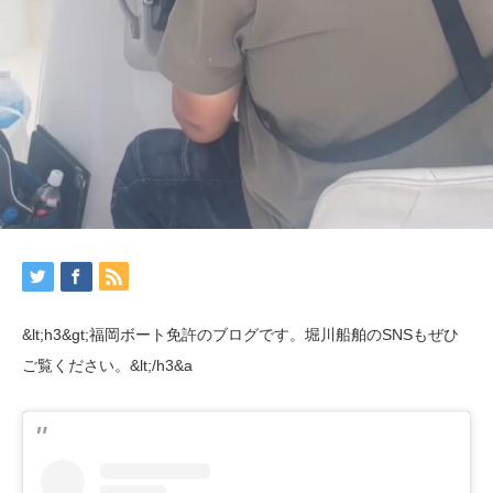
&lt;h3&gt;福岡ボート免許のブログです。堀川船舶のSNSもぜひ
ご覧ください。&lt;/h3&a