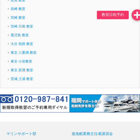
佐賀 教室
長崎 教室
宮崎 教室
宮崎 日南 教室
鹿児島 教室
大分 別府 教室
東京 八重洲 教室
東京 小岩教室
東京 若洲 教室
茨城 土浦 教室
マリンサポート部
遊漁船業務主任者講習会