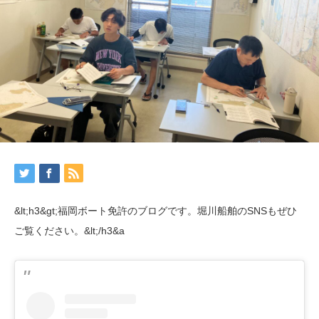
&lt;h3&gt;福岡ボート免許のブログです。堀川船舶のSNSもぜひ
ご覧ください。&lt;/h3&a