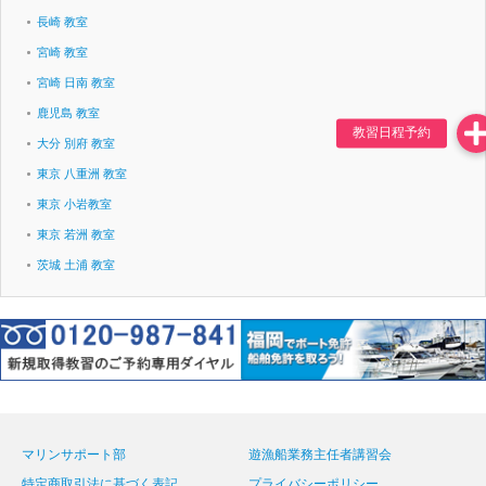
長崎 教室
宮崎 教室
宮崎 日南 教室
鹿児島 教室
大分 別府 教室
東京 八重洲 教室
東京 小岩教室
東京 若洲 教室
茨城 土浦 教室
マリンサポート部
遊漁船業務主任者講習会
特定商取引法に基づく表記
プライバシーポリシー