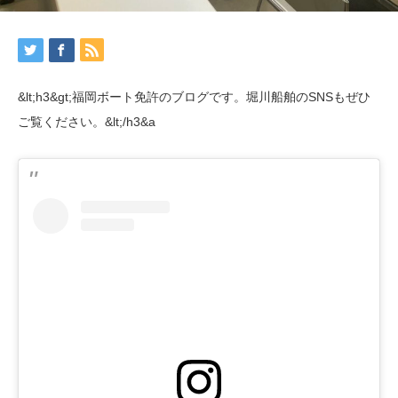
&lt;h3&gt;福岡ボート免許のブログです。堀川船舶のSNSもぜひ
ご覧ください。&lt;/h3&a