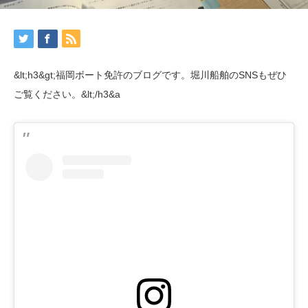
&lt;h3&gt;福岡ボート免許のブログです。堀川船舶のSNSもぜひ
ご覧ください。&lt;/h3&a