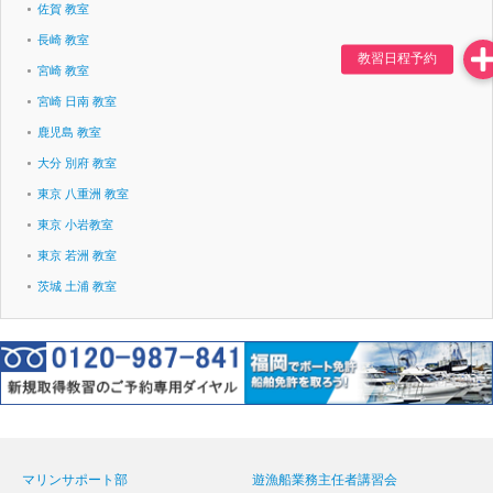
佐賀 教室
長崎 教室
宮崎 教室
宮崎 日南 教室
鹿児島 教室
大分 別府 教室
東京 八重洲 教室
東京 小岩教室
東京 若洲 教室
茨城 土浦 教室
マリンサポート部
遊漁船業務主任者講習会