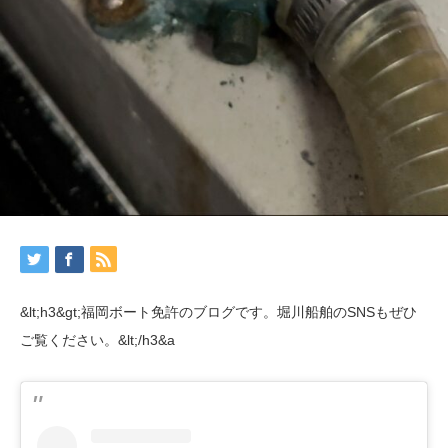
&lt;h3&gt;福岡ボート免許のブログです。堀川船舶のSNSもぜひ
ご覧ください。&lt;/h3&a