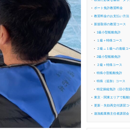
ボート免許教習料金
教習料金のお支払い方法
新規取得の教習コース
1級小型船舶免許
１級＋特殊コース
２級→１級への進級コ
2級小型船舶免許
２級＋特殊コース
特殊小型船舶免許
特殊（追加）コース
特定操縦免許（旧小型
東京・関東エリアで船舶
更新・失効再交付講習コ
遊漁船業務主任者講習会