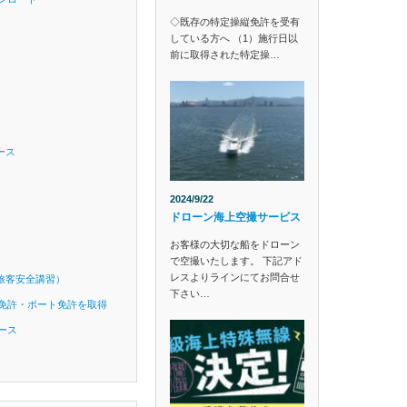
◇既存の特定操縦免許を受有
している方へ （1）施行日以
前に取得された特定操…
ース
2024/9/22
ドローン海上空撮サービス
お客様の大切な船をドローン
で空撮いたします。 下記アド
レスよりラインにてお問合せ
旅客安全講習）
下さい…
免許・ボート免許を取得
ース