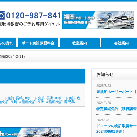
みの流れ
ボート免許教習料金
教室案内
会社案内
024-2-11)
お知らせ
2025/3/23
遊漁船ホーリーボート【公
ボート免許 長崎
,
#ボート免許 長洲
,
#ボート免許 鹿
舶免許 長崎
,
#船舶免許 長洲
,
#船舶免許 鹿児島
2024/9/20
特定操縦免許（移行講習
2024/9/8
ドローンの免許取得サー
2024/09/01更新）