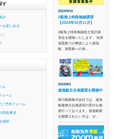
探す
2024/9/10
2級海上特殊無線講習
免許
【2024年10月11月】
ーを楽しめる
2級海上特殊無線技士免許講
に！
習会を開催いたします。 知床
遊覧船での事故により遊漁
！
船、遊覧船への海…
2024/9/1
ーム
遊漁船主任者講習を開催中
フォーム
堀川船舶株式会社では、遊漁
のご予約フォーム
船業務主任者講習の受付を都
度行っております。遊漁船業
の同意事項
を開業されたい方は、ぜ…
合場所