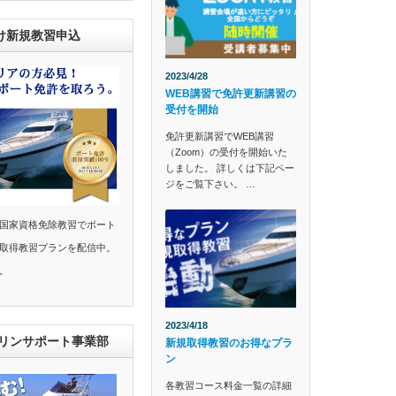
け新規教習申込
2023/4/28
WEB講習で免許更新講習の
受付を開始
免許更新講習でWEB講習
（Zoom）の受付を開始いた
しました。 詳しくは下記ペー
ジをご覧下さい。 …
国家資格免除教習でボート
取得教習プランを配信中。
。
2023/4/18
マリンサポート事業部
新規取得教習のお得なプラ
ン
各教習コース料金一覧の詳細