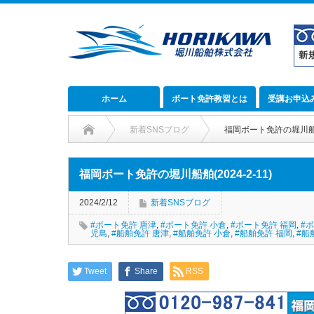
ホーム
ボート免許教習とは
受講お申込
新着SNSブログ
福岡ボート免許の堀川船舶(2
福岡ボート免許の堀川船舶(2024-2-11)
2024/2/12
新着SNSブログ
#ボート免許 唐津
,
#ボート免許 小倉
,
#ボート免許 福岡
,
#
児島
,
#船舶免許 唐津
,
#船舶免許 小倉
,
#船舶免許 福岡
,
#船
Tweet
Share
RSS