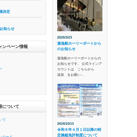
催決定
お知らせ
2025/3/23
遊漁船ホーリーボートから
ャンペーン情報
のお知らせ
遊漁船ホーリーボートからの
お知らせです。 公式ラインア
ン
カウントは こちらから
追加 をお願い…
得について
いて
2024/10/13
令和６年４月１日以降の特
定操縦免許制度について
ンロード