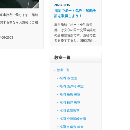
2022/10/15
福岡でボート免許・船舶免
事事務所で承ります。船舶
許を取得しよう！
関する事ならお気軽にご相
堀川船舶「ボート免許教習
部」は安心の国土交通省認定
の船舶教習所です。当社で教
6-2603
習を修了すると、国家試験…
教室一覧
教室一覧
福岡 港 教室
福岡 西戸崎 教室
福岡 糸島 教室
福岡 福津 教室
福岡 遠賀教室
福岡 今津浜崎会場
福岡 久留米 教室