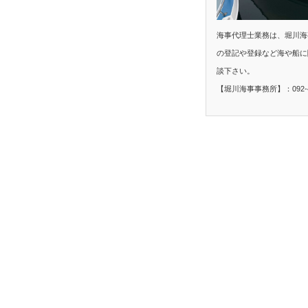
海事代理士業務は、堀川海
の登記や登録など海や船に
談下さい。
【堀川海事事務所】：092-40