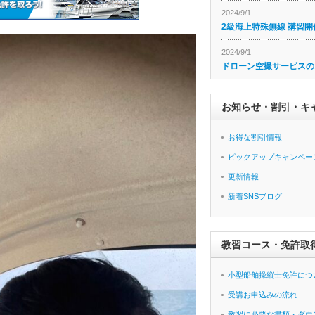
2024/9/1
2級海上特殊無線 講習開
2024/9/1
ドローン空撮サービスの
お知らせ・割引・キ
お得な割引情報
ピックアップキャンペー
更新情報
新着SNSブログ
教習コース・免許取
小型船舶操縦士免許につ
受講お申込みの流れ
教習に必要な書類・ダウ