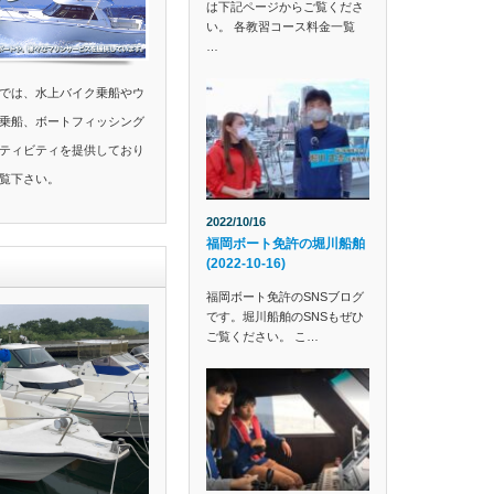
は下記ページからご覧くださ
い。 各教習コース料金一覧
…
では、水上バイク乗船やウ
乗船、ボートフィッシング
ティビティを提供しており
覧下さい。
2022/10/16
福岡ボート免許の堀川船舶
(2022-10-16)
福岡ボート免許のSNSブログ
です。堀川船舶のSNSもぜひ
ご覧ください。 こ…