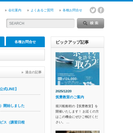
会社案内
よくあるご質問
各種お問合せ
各種お問合せ
ピックアップ記事
過去の記事
式LINE】
2025/12/20
筑豊教室のご案内
）開始しました
堀川船舶初の【筑豊教室】を
開催いたします！ お近くの方
はこの機会にぜひご検討くだ
さい。 …
ビス（講習日程