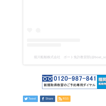
堀川船舶株式会社 ボート免許教習部(@boat_sc
Tweet
Share
RSS