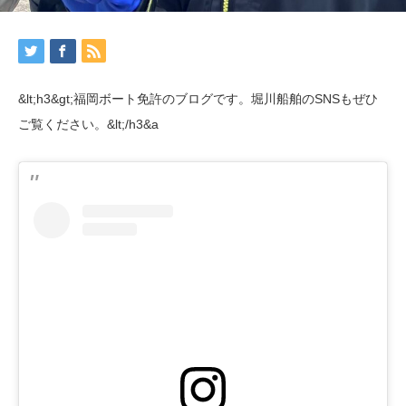
&lt;h3&gt;福岡ボート免許のブログです。堀川船舶のSNSもぜひ
ご覧ください。&lt;/h3&a