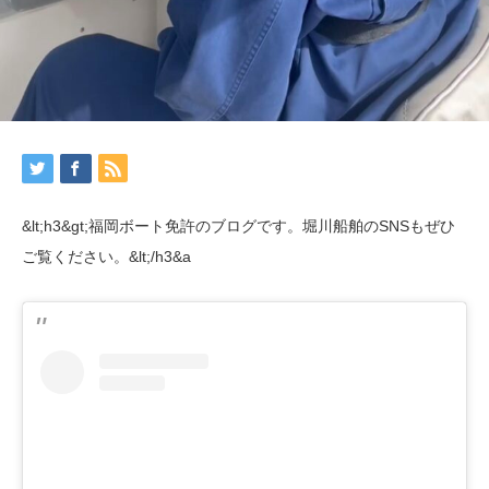
&lt;h3&gt;福岡ボート免許のブログです。堀川船舶のSNSもぜひ
ご覧ください。&lt;/h3&a