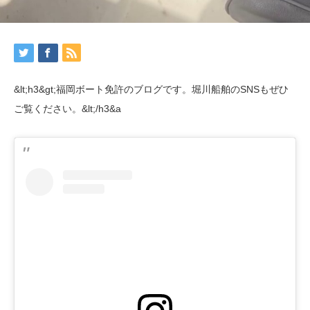
&lt;h3&gt;福岡ボート免許のブログです。堀川船舶のSNSもぜひ
ご覧ください。&lt;/h3&a