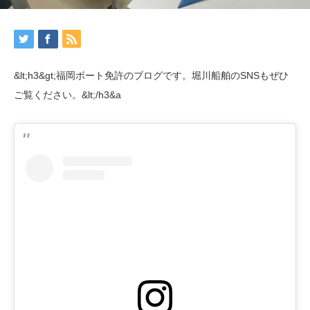
&lt;h3&gt;福岡ボート免許のブログです。堀川船舶のSNSもぜひ
ご覧ください。&lt;/h3&a