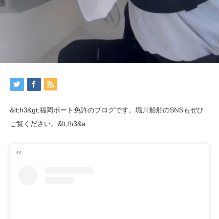
&lt;h3&gt;福岡ボート免許のブログです。堀川船舶のSNSもぜひ
ご覧ください。&lt;/h3&a