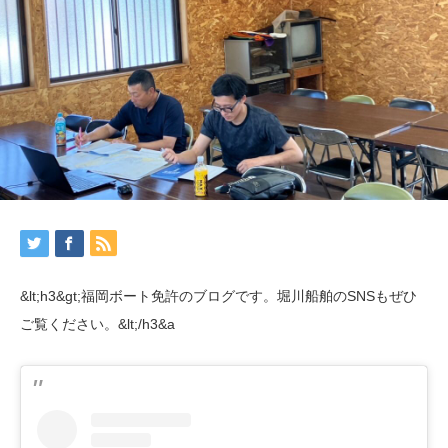
&lt;h3&gt;福岡ボート免許のブログです。堀川船舶のSNSもぜひ
ご覧ください。&lt;/h3&a