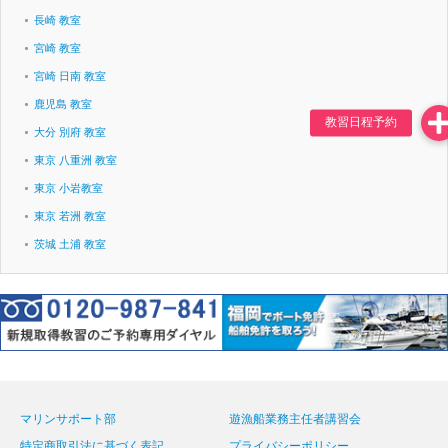
長崎 教室
宮崎 教室
宮崎 日南 教室
鹿児島 教室
大分 別府 教室
東京 八重洲 教室
東京 小岩教室
東京 若洲 教室
茨城 土浦 教室
マリンサポート部
遊漁船業務主任者講習会
特定商取引法に基づく表記
プライバシーポリシー