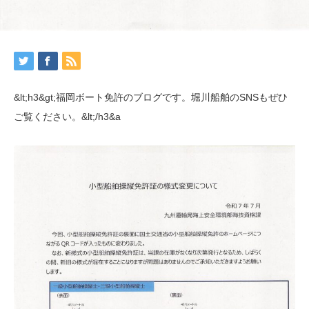
&lt;h3&gt;福岡ボート免許のブログです。堀川船舶のSNSもぜひ
ご覧ください。&lt;/h3&a