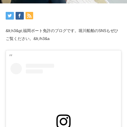
&lt;h3&gt;福岡ボート免許のブログです。堀川船舶のSNSもぜひ
ご覧ください。&lt;/h3&a