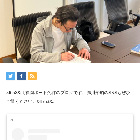
&lt;h3&gt;福岡ボート免許のブログです。堀川船舶のSNSもぜひ
ご覧ください。&lt;/h3&a