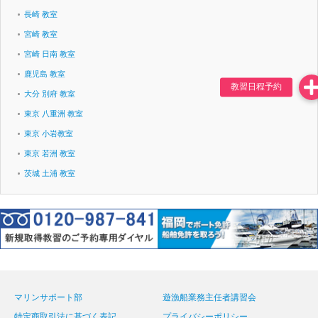
長崎 教室
宮崎 教室
宮崎 日南 教室
鹿児島 教室
大分 別府 教室
東京 八重洲 教室
東京 小岩教室
東京 若洲 教室
茨城 土浦 教室
マリンサポート部
遊漁船業務主任者講習会
特定商取引法に基づく表記
プライバシーポリシー