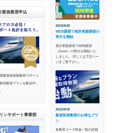
け新規教習申込
2023/4/28
WEB講習で免許更新講習の
受付を開始
免許更新講習でWEB講習
（Zoom）の受付を開始いた
しました。 詳しくは下記ペー
ジをご覧下さい。 …
国家資格免除教習でボート
取得教習プランを配信中。
。
2023/4/18
マリンサポート事業部
新規取得教習のお得なプラ
ン
各教習コース料金一覧の詳細