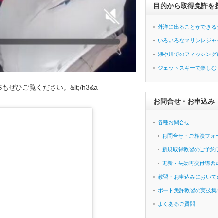
目的から取得免許を
外洋に出ることができる
いろいろなマリンレジャ
湖や川でのフィッシング
ジェットスキーで楽しむ
もぜひご覧ください。&lt;/h3&a
お問合せ・お申込み
各種お問合せ
お問合せ・ご相談フォ
新規取得教習のご予約
更新・失効再交付講習
教習・お申込みにおいて
ボート免許教習の実技集
よくあるご質問