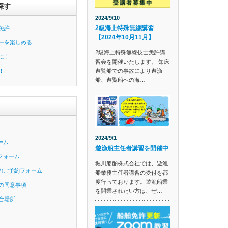
探す
2024/9/10
2級海上特殊無線講習
免許
【2024年10月11月】
ーを楽しめる
2級海上特殊無線技士免許講
に！
習会を開催いたします。 知床
遊覧船での事故により遊漁
！
船、遊覧船への海…
2024/9/1
ーム
遊漁船主任者講習を開催中
フォーム
堀川船舶株式会社では、遊漁
のご予約フォーム
船業務主任者講習の受付を都
度行っております。遊漁船業
の同意事項
を開業されたい方は、ぜ…
合場所