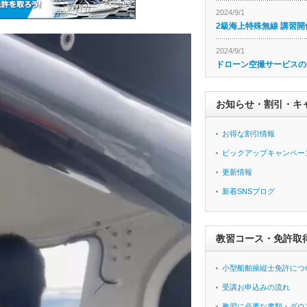
2024/9/1
2級海上特殊無線 講習開
2024/9/1
ドローン空撮サービスの
お知らせ・割引・キ
お得な割引情報
ピックアップキャンペー
更新情報
新着SNSブログ
教習コース・免許取
小型船舶操縦士免許につ
受講お申込みの流れ
教習に必要な書類・ダウ