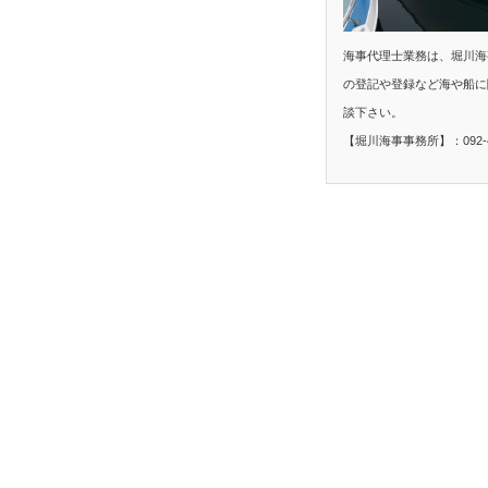
海事代理士業務は、堀川海
の登記や登録など海や船に
談下さい。
【堀川海事事務所】：092-40