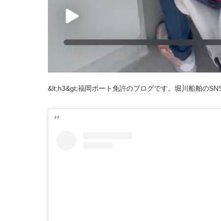
&lt;h3&gt;福岡ボート免許のブログです。堀川船舶のSNS