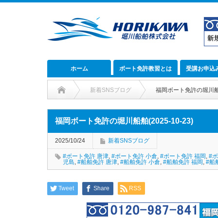
ホーム
ボート免許教習とは
受講お申込
新着SNSブログ
福岡ボート免許の堀川船舶(2
福岡ボート免許の堀川船舶(2025-10-23)
2025/10/24
新着SNSブログ
#ボート免許 唐津
,
#ボート免許 小倉
,
#ボート免許 福岡
,
#
児島
,
#船舶免許 唐津
,
#船舶免許 小倉
,
#船舶免許 福岡
,
#船
Tweet
Share
RSS