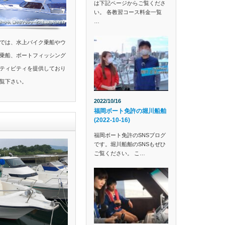
は下記ページからご覧くださ
い。 各教習コース料金一覧
…
では、水上バイク乗船やウ
乗船、ボートフィッシング
ティビティを提供しており
覧下さい。
2022/10/16
福岡ボート免許の堀川船舶
(2022-10-16)
福岡ボート免許のSNSブログ
です。堀川船舶のSNSもぜひ
ご覧ください。 こ…