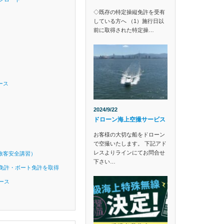
◇既存の特定操縦免許を受有
している方へ （1）施行日以
前に取得された特定操…
ース
2024/9/22
ドローン海上空撮サービス
お客様の大切な船をドローン
で空撮いたします。 下記アド
レスよりラインにてお問合せ
旅客安全講習）
下さい…
免許・ボート免許を取得
ース