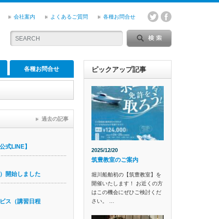
会社案内
よくあるご質問
各種お問合せ
各種お問合せ
ピックアップ記事
過去の記事
式LINE】
2025/12/20
筑豊教室のご案内
）開始しました
堀川船舶初の【筑豊教室】を
開催いたします！ お近くの方
はこの機会にぜひご検討くだ
さい。 …
ビス（講習日程