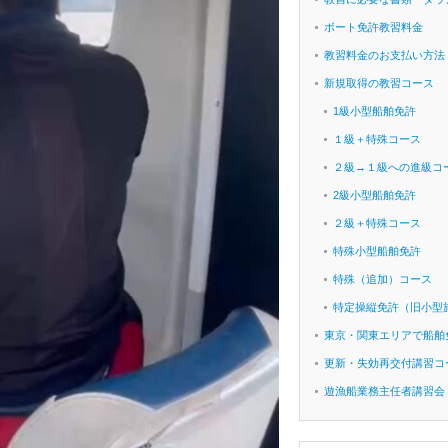
ボート免許教習料金
教習料金のお支払い方法
新規取得の教習コース
1級小型船舶免許
１級＋特殊コース
２級→１級への進級コ
2級小型船舶免許
２級＋特殊コース
特殊小型船舶免許
特殊（追加）コース
特定操縦免許（旧小型
東京・関東エリアで船舶
更新・失効再交付講習コ
遊漁船業務主任者講習会