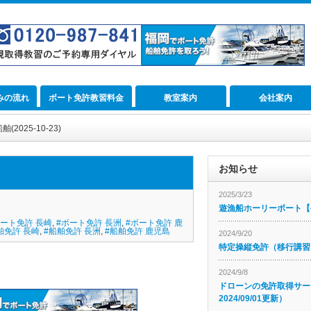
みの流れ
ボート免許教習料金
教室案内
会社案内
025-10-23)
お知らせ
2025/3/23
遊漁船ホーリーボート【公
ボート免許 長崎
,
#ボート免許 長洲
,
#ボート免許 鹿
舶免許 長崎
,
#船舶免許 長洲
,
#船舶免許 鹿児島
2024/9/20
特定操縦免許（移行講習
2024/9/8
ドローンの免許取得サー
2024/09/01更新）