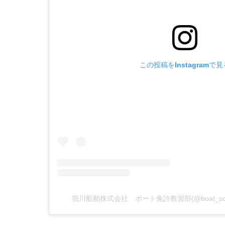
この投稿をInstagramで見
堀川船舶株式会社 ボート免許教習部(@boat_sc