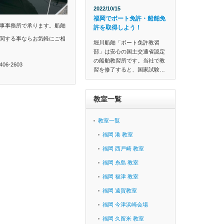
2022/10/15
福岡でボート免許・船舶免
事事務所で承ります。船舶
許を取得しよう！
関する事ならお気軽にご相
堀川船舶「ボート免許教習
部」は安心の国土交通省認定
の船舶教習所です。当社で教
6-2603
習を修了すると、国家試験…
教室一覧
教室一覧
福岡 港 教室
福岡 西戸崎 教室
福岡 糸島 教室
福岡 福津 教室
福岡 遠賀教室
福岡 今津浜崎会場
福岡 久留米 教室