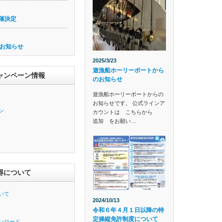
催決定
お知らせ
2025/3/23
遊漁船ホーリーボートから
ャンペーン情報
のお知らせ
遊漁船ホーリーボートからの
お知らせです。 公式ラインア
ン
カウントは こちらから
追加 をお願い…
得について
いて
2024/10/13
令和６年４月１日以降の特
定操縦免許制度について
ンロード