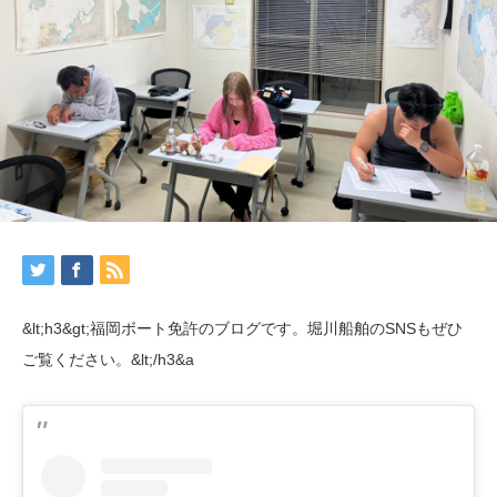
&lt;h3&gt;福岡ボート免許のブログです。堀川船舶のSNSもぜひ
ご覧ください。&lt;/h3&a