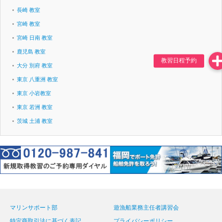
長崎 教室
宮崎 教室
宮崎 日南 教室
鹿児島 教室
大分 別府 教室
東京 八重洲 教室
東京 小岩教室
東京 若洲 教室
茨城 土浦 教室
マリンサポート部
遊漁船業務主任者講習会
特定商取引法に基づく表記
プライバシーポリシー