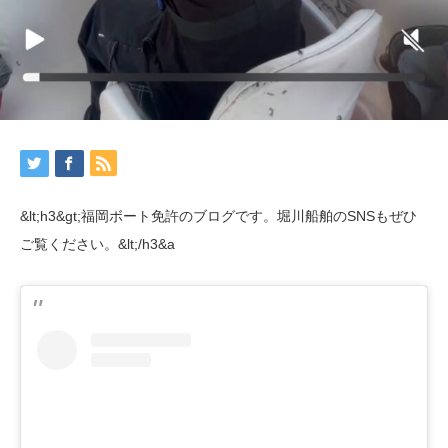
&lt;h3&gt;福岡ボート免許のブログです。堀川船舶のSNSもぜひ
ご覧ください。&lt;/h3&a