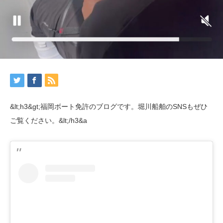
&lt;h3&gt;福岡ボート免許のブログです。堀川船舶のSNSもぜひ
ご覧ください。&lt;/h3&a