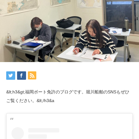
&lt;h3&gt;福岡ボート免許のブログです。堀川船舶のSNSもぜひ
ご覧ください。&lt;/h3&a