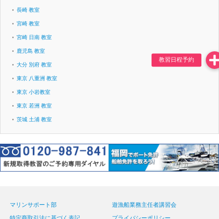
長崎 教室
宮崎 教室
宮崎 日南 教室
鹿児島 教室
大分 別府 教室
東京 八重洲 教室
東京 小岩教室
東京 若洲 教室
茨城 土浦 教室
マリンサポート部
遊漁船業務主任者講習会
特定商取引法に基づく表記
プライバシーポリシー