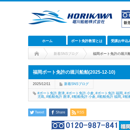
ホーム
ボート免許教習とは
受講お申込
新着SNSブログ
福岡ボート免許の堀川船舶(2
福岡ボート免許の堀川船舶(2025-12-10)
2025/12/11
新着SNSブログ
#ボート免許 唐津
,
#ボート免許 小倉
,
#ボート免許 福岡
,
#
児島
,
#船舶免許 唐津
,
#船舶免許 小倉
,
#船舶免許 福岡
,
#船
Tweet
Share
RSS