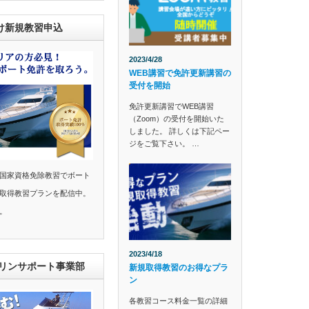
け新規教習申込
2023/4/28
WEB講習で免許更新講習の
受付を開始
免許更新講習でWEB講習
（Zoom）の受付を開始いた
しました。 詳しくは下記ペー
ジをご覧下さい。 …
国家資格免除教習でボート
取得教習プランを配信中。
。
2023/4/18
マリンサポート事業部
新規取得教習のお得なプラ
ン
各教習コース料金一覧の詳細