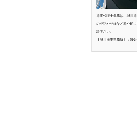
海事代理士業務は、堀川海
の登記や登録など海や船に
談下さい。
【堀川海事事務所】：092-40