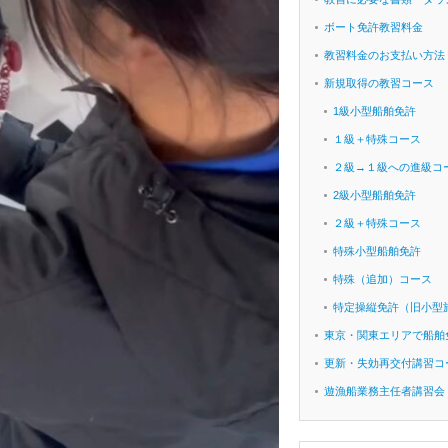
ボート免許教習料金
教習料金のお支払い方法
新規取得の教習コース
1級小型船舶免許
１級＋特殊コース
２級→１級への進級コ
2級小型船舶免許
２級＋特殊コース
特殊小型船舶免許
特殊（追加）コース
特定操縦免許（旧小型
東京・関東エリアで船舶
更新・失効再交付講習コ
遊漁船業務主任者講習会