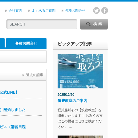
会社案内
よくあるご質問
各種お問合せ
各種お問合せ
ピックアップ記事
過去の記事
式LINE】
2025/12/20
筑豊教室のご案内
）開始しました
堀川船舶初の【筑豊教室】を
開催いたします！ お近くの方
はこの機会にぜひご検討くだ
さい。 …
ビス（講習日程