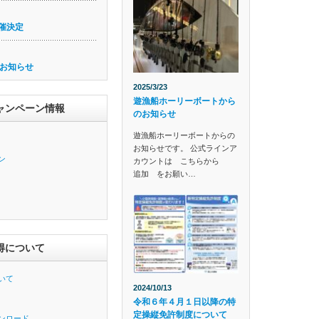
催決定
お知らせ
2025/3/23
遊漁船ホーリーボートから
ャンペーン情報
のお知らせ
遊漁船ホーリーボートからの
お知らせです。 公式ラインア
ン
カウントは こちらから
追加 をお願い…
得について
いて
2024/10/13
令和６年４月１日以降の特
定操縦免許制度について
ンロード