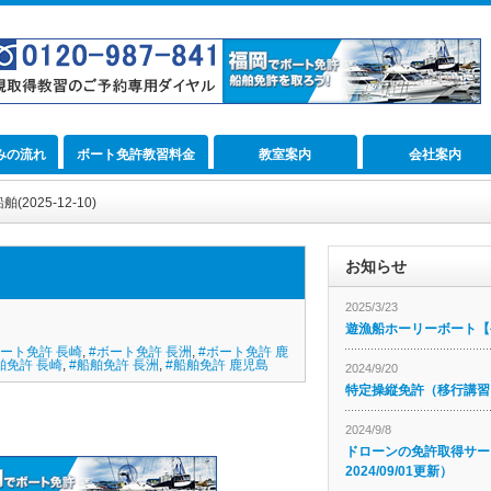
みの流れ
ボート免許教習料金
教室案内
会社案内
025-12-10)
お知らせ
2025/3/23
遊漁船ホーリーボート【公
ボート免許 長崎
,
#ボート免許 長洲
,
#ボート免許 鹿
舶免許 長崎
,
#船舶免許 長洲
,
#船舶免許 鹿児島
2024/9/20
特定操縦免許（移行講習
2024/9/8
ドローンの免許取得サー
2024/09/01更新）