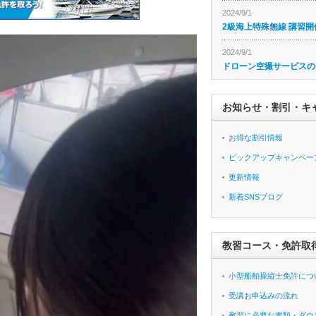
2024/9/1
2級海上特殊無線 講習開
2024/9/1
ドローン空撮サービスの
お知らせ・割引・キ
お得な割引情報
ピックアップキャンペー
更新情報
新着SNSブログ
教習コース・免許取
小型船舶操縦士免許につ
受講お申込みの流れ
教習に必要な書類・ダウ