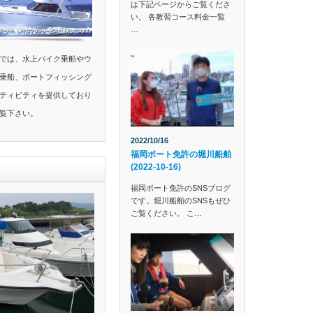
は下記ページからご覧くださ
い。 各教習コース料金一覧
…
では、水上バイク乗船やウ
乗船、ボートフィッシング
ティビティを提供しており
覧下さい。
2022/10/16
福岡ボート免許の堀川船舶
(2022-10-16)
福岡ボート免許のSNSブログ
です。堀川船舶のSNSもぜひ
ご覧ください。 こ…