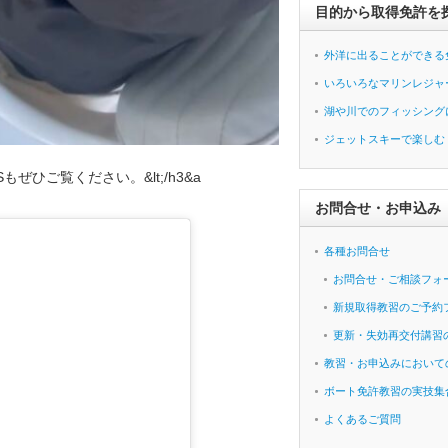
目的から取得免許を
外洋に出ることができる
いろいろなマリンレジャ
湖や川でのフィッシング
ジェットスキーで楽しむ
もぜひご覧ください。&lt;/h3&a
お問合せ・お申込み
各種お問合せ
お問合せ・ご相談フォ
新規取得教習のご予約
更新・失効再交付講習
教習・お申込みにおいて
ボート免許教習の実技集
よくあるご質問