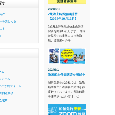
探す
2024/9/10
2級海上特殊無線講習
免許
【2024年10月11月】
ーを楽しめる
2級海上特殊無線技士免許講
に！
習会を開催いたします。 知床
遊覧船での事故により遊漁
！
船、遊覧船への海…
2024/9/1
ーム
遊漁船主任者講習を開催中
フォーム
堀川船舶株式会社では、遊漁
のご予約フォーム
船業務主任者講習の受付を都
度行っております。遊漁船業
の同意事項
を開業されたい方は、ぜ…
合場所