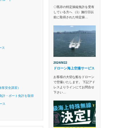
◇既存の特定操縦免許を受有
している方へ （1）施行日以
前に取得された特定操…
ース
2024/9/22
ドローン海上空撮サービス
お客様の大切な船をドローン
で空撮いたします。 下記アド
レスよりラインにてお問合せ
旅客安全講習）
下さい…
免許・ボート免許を取得
ース