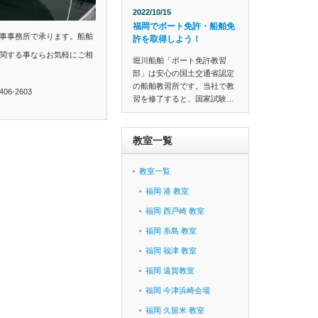
2022/10/15
福岡でボート免許・船舶免
事事務所で承ります。船舶
許を取得しよう！
関する事ならお気軽にご相
堀川船舶「ボート免許教習
部」は安心の国土交通省認定
の船舶教習所です。当社で教
6-2603
習を修了すると、国家試験…
教室一覧
教室一覧
福岡 港 教室
福岡 西戸崎 教室
福岡 糸島 教室
福岡 福津 教室
福岡 遠賀教室
福岡 今津浜崎会場
福岡 久留米 教室