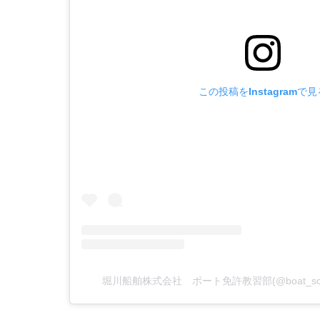
この投稿をInstagramで見
堀川船舶株式会社 ボート免許教習部(@boat_sc