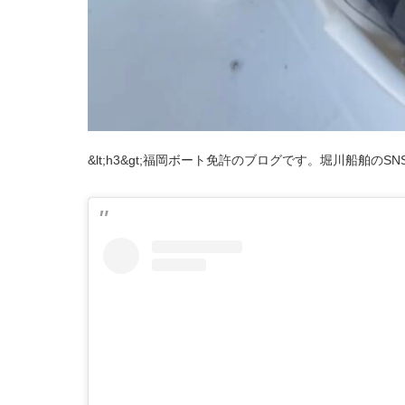
&lt;h3&gt;福岡ボート免許のブログです。堀川船舶のSNS