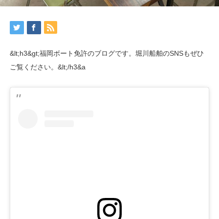
&lt;h3&gt;福岡ボート免許のブログです。堀川船舶のSNSもぜひ
ご覧ください。&lt;/h3&a