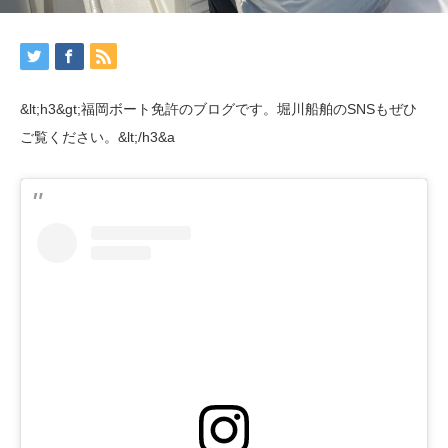
&lt;h3&gt;福岡ボート免許のブログです。堀川船舶のSNSもぜひ
ご覧ください。&lt;/h3&a