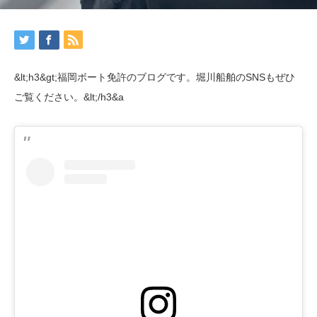
&lt;h3&gt;福岡ボート免許のブログです。堀川船舶のSNSもぜひ
ご覧ください。&lt;/h3&a