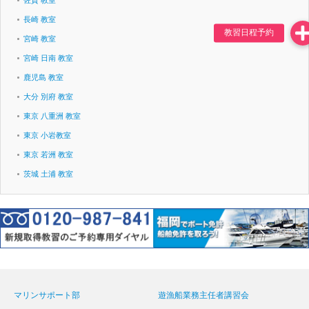
佐賀 教室
長崎 教室
宮崎 教室
宮崎 日南 教室
鹿児島 教室
大分 別府 教室
東京 八重洲 教室
東京 小岩教室
東京 若洲 教室
茨城 土浦 教室
マリンサポート部
遊漁船業務主任者講習会