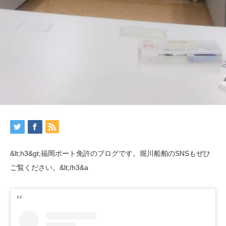
&lt;h3&gt;福岡ボート免許のブログです。堀川船舶のSNSもぜひ
ご覧ください。&lt;/h3&a