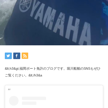
&lt;h3&gt;福岡ボート免許のブログです。堀川船舶のSNSもぜひ
ご覧ください。&lt;/h3&a