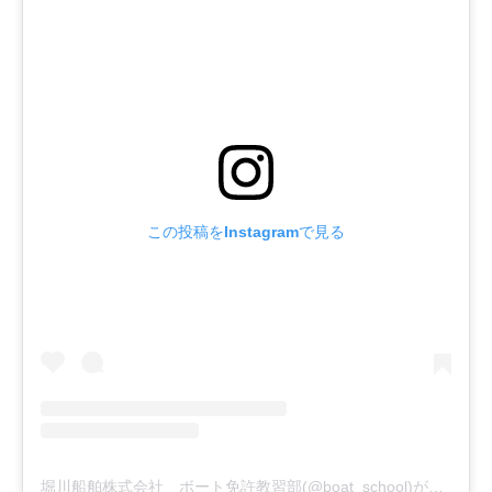
この投稿をInstagramで見る
堀川船舶株式会社 ボート免許教習部(@boat_school)がシェアした投稿