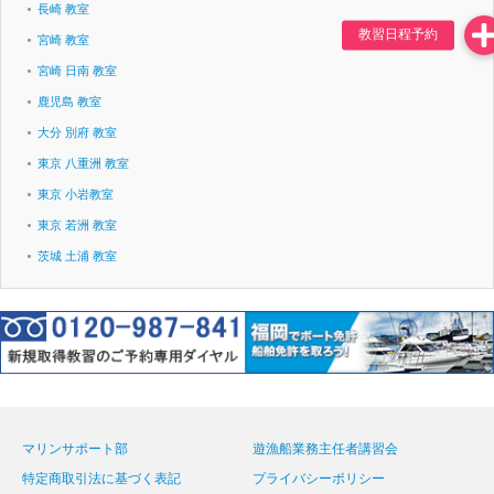
長崎 教室
宮崎 教室
宮崎 日南 教室
鹿児島 教室
大分 別府 教室
東京 八重洲 教室
東京 小岩教室
東京 若洲 教室
茨城 土浦 教室
マリンサポート部
遊漁船業務主任者講習会
特定商取引法に基づく表記
プライバシーポリシー