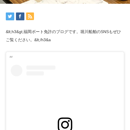
&lt;h3&gt;福岡ボート免許のブログです。堀川船舶のSNSもぜひ
ご覧ください。&lt;/h3&a