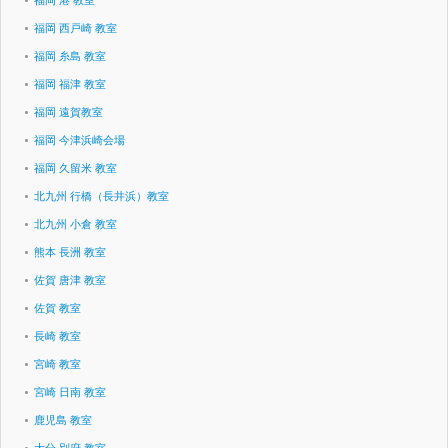
福岡 西戸崎 教室
福岡 糸島 教室
福岡 福津 教室
福岡 遠賀教室
福岡 今津浜崎会場
福岡 久留米 教室
北九州 行橋（長井浜）教室
北九州 小倉 教室
熊本 長洲 教室
佐賀 唐津 教室
佐賀 教室
長崎 教室
宮崎 教室
宮崎 日南 教室
鹿児島 教室
大分 別府 教室