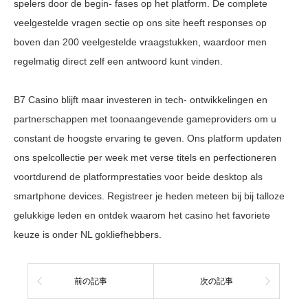
spelers door de begin- fases op het platform. De complete
veelgestelde vragen sectie op ons site heeft responses op
boven dan 200 veelgestelde vraagstukken, waardoor men
regelmatig direct zelf een antwoord kunt vinden.
B7 Casino blijft maar investeren in tech- ontwikkelingen en
partnerschappen met toonaangevende gameproviders om u
constant de hoogste ervaring te geven. Ons platform updaten
ons spelcollectie per week met verse titels en perfectioneren
voortdurend de platformprestaties voor beide desktop als
smartphone devices. Registreer je heden meteen bij bij talloze
gelukkige leden en ontdek waarom het casino het favoriete
keuze is onder NL gokliefhebbers.
前の記事
次の記事