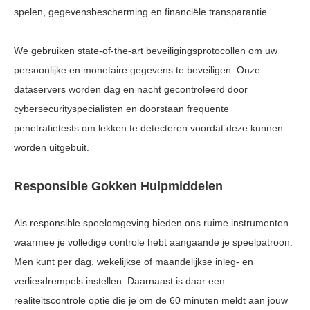
spelen, gegevensbescherming en financiële transparantie.
We gebruiken state-of-the-art beveiligingsprotocollen om uw
persoonlijke en monetaire gegevens te beveiligen. Onze
dataservers worden dag en nacht gecontroleerd door
cybersecurityspecialisten en doorstaan frequente
penetratietests om lekken te detecteren voordat deze kunnen
worden uitgebuit.
Responsible Gokken Hulpmiddelen
Als responsible speelomgeving bieden ons ruime instrumenten
waarmee je volledige controle hebt aangaande je speelpatroon.
Men kunt per dag, wekelijkse of maandelijkse inleg- en
verliesdrempels instellen. Daarnaast is daar een
realiteitscontrole optie die je om de 60 minuten meldt aan jouw