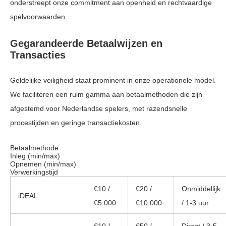
onderstreept onze commitment aan openheid en rechtvaardige
spelvoorwaarden.
Gegarandeerde Betaalwijzen en
Transacties
Geldelijke veiligheid staat prominent in onze operationele model.
We faciliteren een ruim gamma aan betaalmethoden die zijn
afgestemd voor Nederlandse spelers, met razendsnelle
procestijden en geringe transactiekosten.
Betaalmethode
Inleg (min/max)
Opnemen (min/max)
Verwerkingstijd
€10 /
€20 /
Onmiddellijk
iDEAL
€5.000
€10.000
/ 1-3 uur
€10 /
€50 /
Direct / 3-5