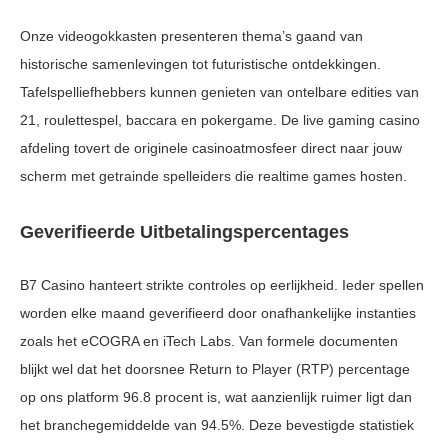
Onze videogokkasten presenteren thema’s gaand van
historische samenlevingen tot futuristische ontdekkingen.
Tafelspelliefhebbers kunnen genieten van ontelbare edities van
21, roulettespel, baccara en pokergame. De live gaming casino
afdeling tovert de originele casinoatmosfeer direct naar jouw
scherm met getrainde spelleiders die realtime games hosten.
Geverifieerde Uitbetalingspercentages
B7 Casino hanteert strikte controles op eerlijkheid. Ieder spellen
worden elke maand geverifieerd door onafhankelijke instanties
zoals het eCOGRA en iTech Labs. Van formele documenten
blijkt wel dat het doorsnee Return to Player (RTP) percentage
op ons platform 96.8 procent is, wat aanzienlijk ruimer ligt dan
het branchegemiddelde van 94.5%. Deze bevestigde statistiek