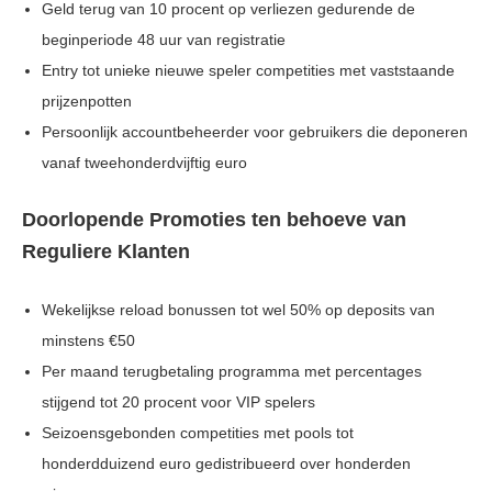
Geld terug van 10 procent op verliezen gedurende de
beginperiode 48 uur van registratie
Entry tot unieke nieuwe speler competities met vaststaande
prijzenpotten
Persoonlijk accountbeheerder voor gebruikers die deponeren
vanaf tweehonderdvijftig euro
Doorlopende Promoties ten behoeve van
Reguliere Klanten
Wekelijkse reload bonussen tot wel 50% op deposits van
minstens €50
Per maand terugbetaling programma met percentages
stijgend tot 20 procent voor VIP spelers
Seizoensgebonden competities met pools tot
honderdduizend euro gedistribueerd over honderden