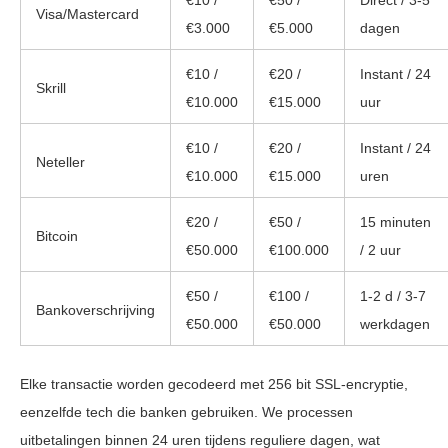
Visa/Mastercard
€3.000
€5.000
dagen
€10 /
€20 /
Instant / 24
Skrill
€10.000
€15.000
uur
€10 /
€20 /
Instant / 24
Neteller
€10.000
€15.000
uren
€20 /
€50 /
15 minuten
Bitcoin
€50.000
€100.000
/ 2 uur
€50 /
€100 /
1-2 d / 3-7
Bankoverschrijving
€50.000
€50.000
werkdagen
Elke transactie worden gecodeerd met 256 bit SSL-encryptie,
eenzelfde tech die banken gebruiken. We processen
uitbetalingen binnen 24 uren tijdens reguliere dagen, wat