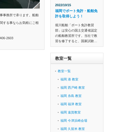
2022/10/15
福岡でボート免許・船舶免
事事務所で承ります。船舶
許を取得しよう！
関する事ならお気軽にご相
堀川船舶「ボート免許教習
部」は安心の国土交通省認定
の船舶教習所です。当社で教
6-2603
習を修了すると、国家試験…
教室一覧
教室一覧
福岡 港 教室
福岡 西戸崎 教室
福岡 糸島 教室
福岡 福津 教室
福岡 遠賀教室
福岡 今津浜崎会場
福岡 久留米 教室