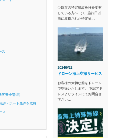
◇既存の特定操縦免許を受有
している方へ （1）施行日以
前に取得された特定操…
ース
2024/9/22
ドローン海上空撮サービス
お客様の大切な船をドローン
で空撮いたします。 下記アド
レスよりラインにてお問合せ
旅客安全講習）
下さい…
免許・ボート免許を取得
ース