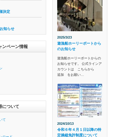
催決定
お知らせ
2025/3/23
遊漁船ホーリーボートから
ャンペーン情報
のお知らせ
遊漁船ホーリーボートからの
お知らせです。 公式ラインア
ン
カウントは こちらから
追加 をお願い…
得について
いて
2024/10/13
令和６年４月１日以降の特
定操縦免許制度について
ンロード