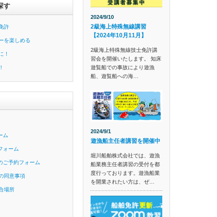
探す
2024/9/10
2級海上特殊無線講習
免許
【2024年10月11月】
ーを楽しめる
2級海上特殊無線技士免許講
に！
習会を開催いたします。 知床
遊覧船での事故により遊漁
！
船、遊覧船への海…
2024/9/1
ーム
遊漁船主任者講習を開催中
フォーム
堀川船舶株式会社では、遊漁
のご予約フォーム
船業務主任者講習の受付を都
度行っております。遊漁船業
の同意事項
を開業されたい方は、ぜ…
合場所