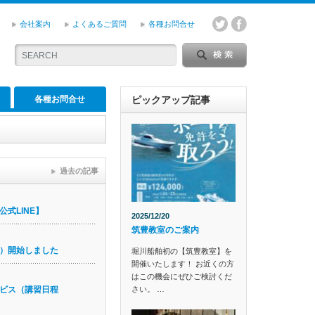
会社案内
よくあるご質問
各種お問合せ
各種お問合せ
ピックアップ記事
過去の記事
式LINE】
2025/12/20
筑豊教室のご案内
）開始しました
堀川船舶初の【筑豊教室】を
開催いたします！ お近くの方
はこの機会にぜひご検討くだ
さい。 …
ビス（講習日程