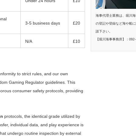
Under 24 hours
£10
海事代理士業務は、堀川海
onal
3-5 business days
£20
の登記や登録など海や船に
談下さい。
【堀川海事事務所】：092-40
N/A
£10
ormity to strict rules, and our own
ngdom Gaming Regulator guidelines. This
gorous consumer safety protocols, providing
on
protocols, the identical grade utilized by
sfer, individual data, and play experience is
that undergo routine inspection by external