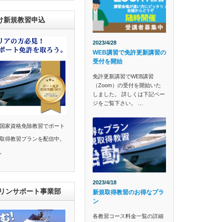
け新規教習申込
2023/4/28
WEB講習で免許更新講習の
受付を開始
免許更新講習でWEB講習
（Zoom）の受付を開始いた
しました。 詳しくは下記ペー
ジをご覧下さい。 …
国家資格免除教習でボート
取得教習プランを配信中。
。
2023/4/18
マリンサポート事業部
新規取得教習のお得なプラ
ン
各教習コース料金一覧の詳細