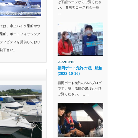
は下記ページからご覧くださ
い。 各教習コース料金一覧
…
では、水上バイク乗船やウ
乗船、ボートフィッシング
ティビティを提供しており
覧下さい。
2022/10/16
福岡ボート免許の堀川船舶
(2022-10-16)
福岡ボート免許のSNSブログ
です。堀川船舶のSNSもぜひ
ご覧ください。 こ…