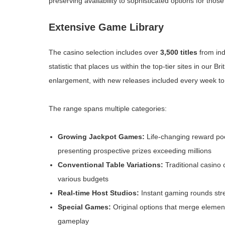
preserving availability to sophisticated options for tho
Extensive Game Library
The casino selection includes over
3,500 titles
from ind
statistic that places us within the top-tier sites in our B
enlargement, with new releases included every week to 
The range spans multiple categories:
Growing Jackpot Games:
Life-changing reward poo
presenting prospective prizes exceeding millions
Conventional Table Variations:
Traditional casino c
various budgets
Real-time Host Studios:
Instant gaming rounds stre
Special Games:
Original options that merge element
gameplay