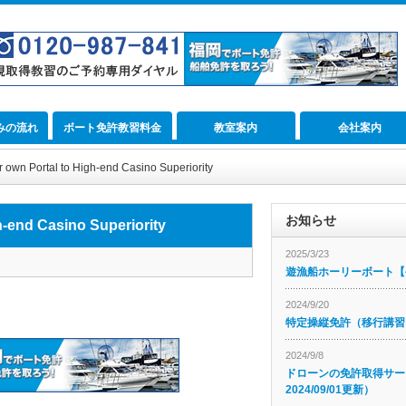
みの流れ
ボート免許教習料金
教室案内
会社案内
 own Portal to High-end Casino Superiority
お知らせ
h-end Casino Superiority
2025/3/23
遊漁船ホーリーボート【公
2024/9/20
特定操縦免許（移行講習
2024/9/8
ドローンの免許取得サー
2024/09/01更新）