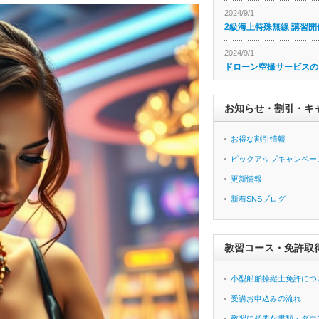
2024/9/1
2級海上特殊無線 講習開
2024/9/1
ドローン空撮サービスの
お知らせ・割引・キ
お得な割引情報
ピックアップキャンペー
更新情報
新着SNSブログ
教習コース・免許取
小型船舶操縦士免許につ
受講お申込みの流れ
教習に必要な書類・ダウ