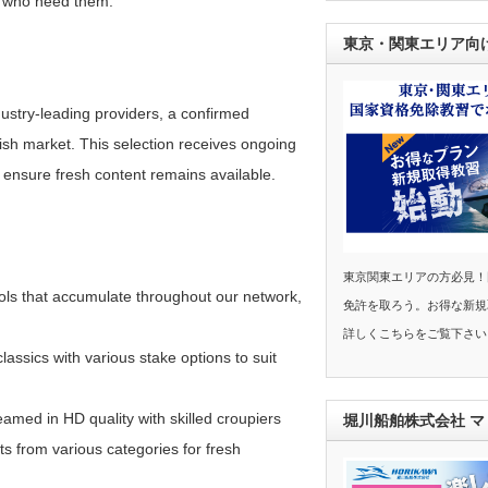
se who need them.
東京・関東エリア向
ustry-leading providers, a confirmed
ritish market. This selection receives ongoing
ensure fresh content remains available.
東京関東エリアの方必見！
ls that accumulate throughout our network,
免許を取ろう。お得な新規
詳しくこちらをご覧下さい
lassics with various stake options to suit
amed in HD quality with skilled croupiers
堀川船舶株式会社 
s from various categories for fresh