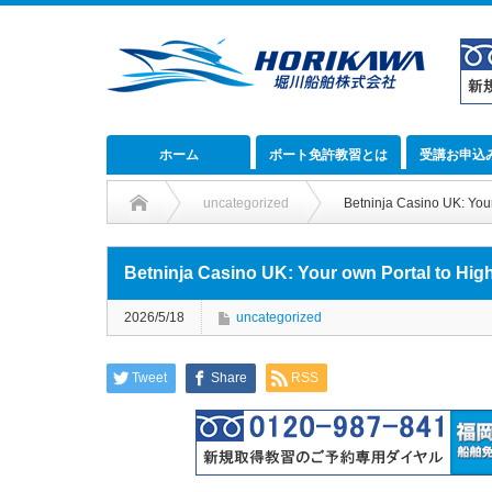
ホーム
ボート免許教習とは
受講お申込
uncategorized
Betninja Casino UK: Your
Betninja Casino UK: Your own Portal to Hig
2026/5/18
uncategorized
Tweet
Share
RSS