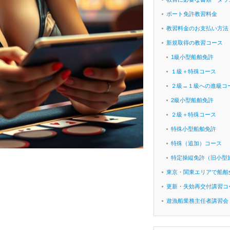
ボート免許教習料金
教習料金のお支払い方法
新規取得の教習コース
1級小型船舶免許
１級＋特殊コース
２級→１級への進級コ
2級小型船舶免許
２級＋特殊コース
特殊小型船舶免許
特殊（追加）コース
特定操縦免許（旧小型
東京・関東エリアで船舶
更新・失効再交付講習コ
遊漁船業務主任者講習会