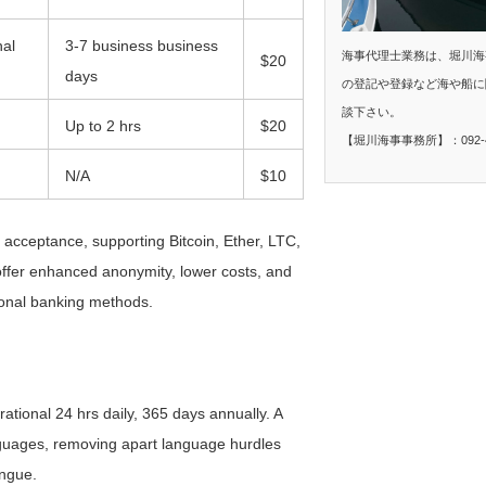
nal
3-7 business business
海事代理士業務は、堀川海
$20
days
の登記や登録など海や船に
談下さい。
Up to 2 hrs
$20
【堀川海事事務所】：092-40
N/A
$10
 acceptance, supporting Bitcoin, Ether, LTC,
offer enhanced anonymity, lower costs, and
ional banking methods.
rational 24 hrs daily, 365 days annually. A
nguages, removing apart language hurdles
ongue.