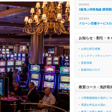
2024/9/1
2級海上特殊無線 講習開
2024/9/1
ドローン空撮サービスの
お知らせ・割引・キ
お得な割引情報
ピックアップキャンペー
更新情報
新着SNSブログ
教習コース・免許取
小型船舶操縦士免許につ
受講お申込みの流れ
教習に必要な書類・ダウ