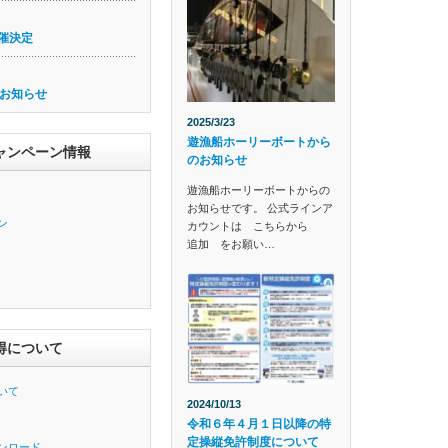
催決定
お知らせ
2025/3/23
遊漁船ホーリーボートから
ャンペーン情報
のお知らせ
遊漁船ホーリーボートからの
お知らせです。 公式ラインア
ン
カウントは こちらから
追加 をお願い…
得について
いて
2024/10/13
令和６年４月１日以降の特
定操縦免許制度について
ンロード