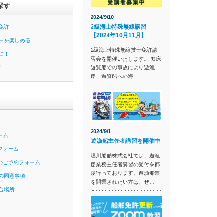
探す
2024/9/10
2級海上特殊無線講習
免許
【2024年10月11月】
ーを楽しめる
2級海上特殊無線技士免許講
に！
習会を開催いたします。 知床
遊覧船での事故により遊漁
！
船、遊覧船への海…
2024/9/1
ーム
遊漁船主任者講習を開催中
フォーム
堀川船舶株式会社では、遊漁
のご予約フォーム
船業務主任者講習の受付を都
度行っております。遊漁船業
の同意事項
を開業されたい方は、ぜ…
合場所