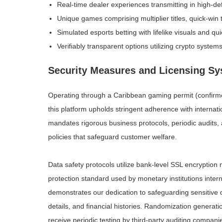
Real-time dealer experiences transmitting in high-defi
Unique games comprising multiplier titles, quick-win
Simulated esports betting with lifelike visuals and q
Verifiably transparent options utilizing crypto systems 
Security Measures and Licensing S
Operating through a Caribbean gaming permit (confirm
this platform upholds stringent adherence with internat
mandates rigorous business protocols, periodic audits,
policies that safeguard customer welfare.
Data safety protocols utilize bank-level SSL encryptio
protection standard used by monetary institutions intern
demonstrates our dedication to safeguarding sensitive d
details, and financial histories. Randomization generati
receive periodic testing by third-party auditing comp