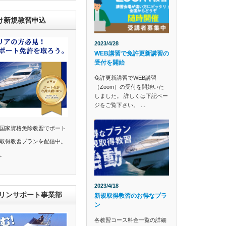
け新規教習申込
2023/4/28
WEB講習で免許更新講習の
受付を開始
免許更新講習でWEB講習
（Zoom）の受付を開始いた
しました。 詳しくは下記ペー
ジをご覧下さい。 …
国家資格免除教習でボート
取得教習プランを配信中。
。
2023/4/18
マリンサポート事業部
新規取得教習のお得なプラ
ン
各教習コース料金一覧の詳細