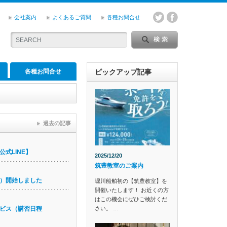
会社案内
よくあるご質問
各種お問合せ
各種お問合せ
ピックアップ記事
過去の記事
式LINE】
2025/12/20
筑豊教室のご案内
）開始しました
堀川船舶初の【筑豊教室】を
開催いたします！ お近くの方
はこの機会にぜひご検討くだ
さい。 …
ビス（講習日程