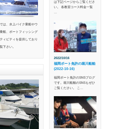
は下記ページからご覧くださ
い。 各教習コース料金一覧
…
では、水上バイク乗船やウ
乗船、ボートフィッシング
ティビティを提供しており
覧下さい。
2022/10/16
福岡ボート免許の堀川船舶
(2022-10-16)
福岡ボート免許のSNSブログ
です。堀川船舶のSNSもぜひ
ご覧ください。 こ…