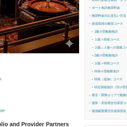
ボート免許教習料金
教習料金のお支払い方法
新規取得の教習コース
1級小型船舶免許
１級＋特殊コース
２級→１級への進級コ
2級小型船舶免許
２級＋特殊コース
特殊小型船舶免許
s
特殊（追加）コース
特定操縦免許（旧小型
東京・関東エリアで船舶
更新・失効再交付講習コ
ion
遊漁船業務主任者講習会
lio and Provider Partners