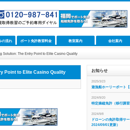
みの流れ
ボート免許教習料金
教室案内
会社案内
Solution: The Entry Point to Elite Casino Quality
お知らせ
 Point to Elite Casino Quality
2025/3/23
遊漁船ホーリーボート【公
2024/9/20
特定操縦免許（移行講習
2024/9/8
ドローンの免許取得サー
2024/09/01更新）