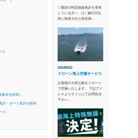
◇既存の特定操縦免許を受有
している方へ （1）施行日以
前に取得された特定操…
ース
2024/9/22
ドローン海上空撮サービス
お客様の大切な船をドローン
で空撮いたします。 下記アド
レスよりラインにてお問合せ
旅客安全講習）
下さい…
免許・ボート免許を取得
ース