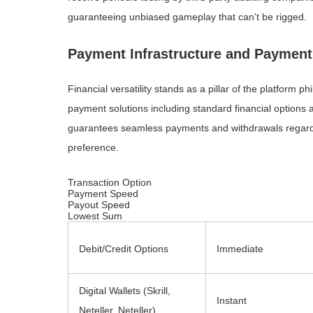
guaranteeing unbiased gameplay that can’t be rigged.
Payment Infrastructure and Paymen
Financial versatility stands as a pillar of the platform 
payment solutions including standard financial options 
guarantees seamless payments and withdrawals regardl
preference.
Transaction Option
Payment Speed
Payout Speed
Lowest Sum
Debit/Credit Options
Immediate
Digital Wallets (Skrill,
Instant
Neteller, Neteller)