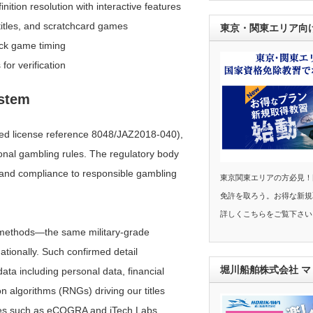
nition resolution with interactive features
 titles, and scratchcard games
東京・関東エリア向
uick game timing
for verification
ystem
ed license reference 8048/JAZ2018-040),
ional gambling rules. The regulatory body
 and compliance to responsible gambling
東京関東エリアの方必見！
免許を取ろう。お得な新規
詳しくこちらをご覧下さい
n methods—the same military-grade
ationally. Such confirmed detail
堀川船舶株式会社 
ata including personal data, financial
on algorithms (RNGs) driving our titles
anies such as eCOGRA and iTech Labs,