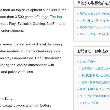
目的から取得免許を
re than 40 top development suppliers in the
外洋に出ることができる
f more than 3,500 game offerings. The
bet
いろいろなマリンレジャ
gmatic Play, Evolution Gaming, NetEnt, and
湖や川でのフィッシング
 entertainment.
ジェットスキーで楽しむ
 every interest and skill level. Including
icated modern slot games featuring novel
お問合せ・お申込み
on stays unparalleled. Real-time dealer
各種お問合せ
livering real casino atmosphere with
お問合せ・ご相談フォ
, and poker variations.
新規取得教習のご予約
更新・失効再交付講習
教習・お申込みにおいて
ボート免許教習の実技集
millions
よくあるご質問
ng casual players and high bettors