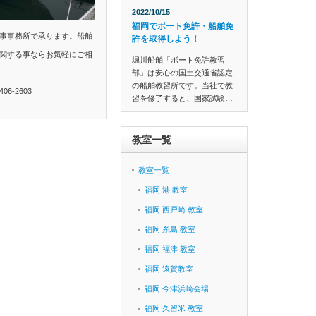
2022/10/15
福岡でボート免許・船舶免
事事務所で承ります。船舶
許を取得しよう！
関する事ならお気軽にご相
堀川船舶「ボート免許教習
部」は安心の国土交通省認定
の船舶教習所です。当社で教
6-2603
習を修了すると、国家試験…
教室一覧
教室一覧
福岡 港 教室
福岡 西戸崎 教室
福岡 糸島 教室
福岡 福津 教室
福岡 遠賀教室
福岡 今津浜崎会場
福岡 久留米 教室