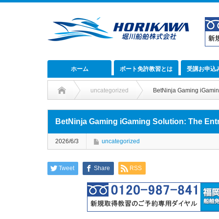
ホーム
ボート免許教習とは
受講お申込
uncategorized
BetNinja Gaming iGaming 
BetNinja Gaming iGaming Solution: The Entry
2026/6/3
uncategorized
Tweet
Share
RSS