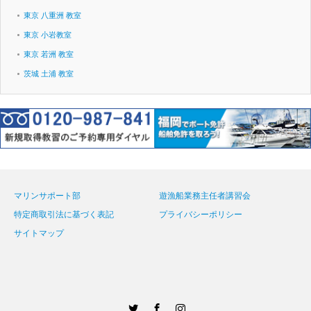
東京 八重洲 教室
東京 小岩教室
東京 若洲 教室
茨城 土浦 教室
マリンサポート部
遊漁船業務主任者講習会
特定商取引法に基づく表記
プライバシーポリシー
サイトマップ
Twitter
Facebook
Instagram