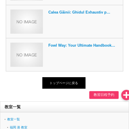
Calea Găinii: Ghidul Exhaustiv p…
Fowl Way: Your Ultimate Handbook…
トップページに戻る
教室一覧
教室一覧
福岡 港 教室