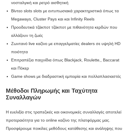
νοσταλγική και ρετρό αισθητική
Βίντεο slots slots με εντυπωσιακά χαρακτηριστικά όπως τα
Megaways, Cluster Pays και και Infinity Reels
Προοδευτικά τζάκποτ τζάκποτ με πιθανότητα κερδών που
αλλάζουν τη ζωές
Ζωντανό live καζίνο με επαγγελματίες dealers σε υψηλή HD
ποιότητα
Επιτραπέζια παιχνίδια όπως Blackjack, Roulette,, Baccarat
και Πόκερ
Game shows με διαδραστική εμπειρία και πολλαπλασιαστές
Μέθοδοι Πληρωμής και Ταχύτητα
Συναλλαγών
Η ευελιξία στις τραπεζικές και οικονομικές συναλλαγές αποτελεί
προτεραιότητα για το online καζίνο της πλατφόρμας μας.
Προσφέρουμε ποικίλες μεθόδους κατάθεσης και ανάληψης που