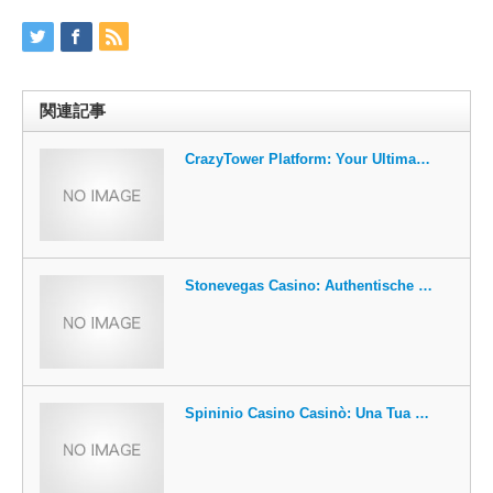
関連記事
CrazyTower Platform: Your Ultima…
Stonevegas Casino: Authentische …
Spininio Casino Casinò: Una Tua …