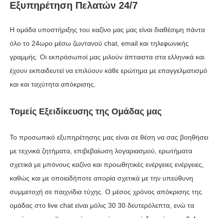
Εξυπηρέτηση Πελατών 24/7
Η ομάδα υποστήριξης του καζίνο μας μας είναι διαθέσιμη πάντα
όλο το 24ωρο μέσω ζωντανού chat, email και τηλεφωνικής
γραμμής. Οι εκπρόσωποί μας μιλούν άπταιστα στα ελληνικά και
έχουν εκπαιδευτεί να επιλύουν κάθε ερώτημα με επαγγελματισμό
και και ταχύτητα απόκρισης.
Τομείς Εξειδίκευσης της Ομάδας μας
Το προσωπικό εξυπηρέτησης μας είναι σε θέση να σας βοηθήσει
με τεχνικά ζητήματα, επιβεβαίωση λογαριασμού, ερωτήματα
σχετικά με μπόνους καζίνο και προωθητικές ενέργειες ενέργειες,
καθώς και με οποιαδήποτε απορία σχετικά με την υπεύθυνη
συμμετοχή σε παιχνίδια τύχης. Ο μέσος χρόνος απόκρισης της
ομάδας στο live chat είναι μόλις 30 30 δευτερόλεπτα, ενώ τα