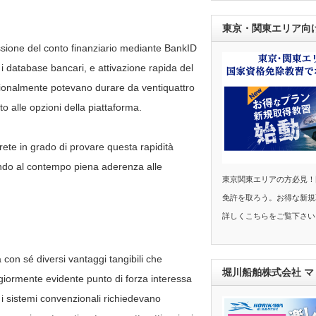
東京・関東エリア向
ssione del conto finanziario mediante BankID
so i database bancari, e attivazione rapida del
zionalmente potevano durare da ventiquattro
 alle opzioni della piattaforma.
arete in grado di provare questa rapidità
tendo al contempo piena aderenza alle
東京関東エリアの方必見！
免許を取ろう。お得な新規
詳しくこちらをご覧下さい
con sé diversi vantaggi tangibili che
堀川船舶株式会社 
aggiormente evidente punto di forza interessa
e i sistemi convenzionali richiedevano