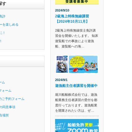
探す
2024/9/10
2級海上特殊無線講習
免許
【2024年10月11月】
ーを楽しめる
2級海上特殊無線技士免許講
に！
習会を開催いたします。 知床
遊覧船での事故により遊漁
！
船、遊覧船への海…
2024/9/1
ーム
遊漁船主任者講習を開催中
フォーム
堀川船舶株式会社では、遊漁
のご予約フォーム
船業務主任者講習の受付を都
度行っております。遊漁船業
の同意事項
を開業されたい方は、ぜ…
合場所