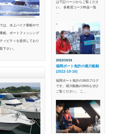
は下記ページからご覧くださ
い。 各教習コース料金一覧
…
では、水上バイク乗船やウ
乗船、ボートフィッシング
ティビティを提供しており
覧下さい。
2022/10/16
福岡ボート免許の堀川船舶
(2022-10-16)
福岡ボート免許のSNSブログ
です。堀川船舶のSNSもぜひ
ご覧ください。 こ…