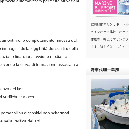
 approccio automatizzato permette attivazioni
堀川船舶マリンサポート部
ェイクボード体験、ボート
体験等、幅広くマリンアク
documenti viene completamente rimossa dal
ます。詳しくはこちらをご
immagini, della leggibilità dei scritti o della
erazione finanziaria avviene mediante
rimuovendo la curva di formazione associata a
海事代理士業務
enza del iter
i verifiche cartacee
i personali su dispositivi non schermati
 nella verifica dei atti