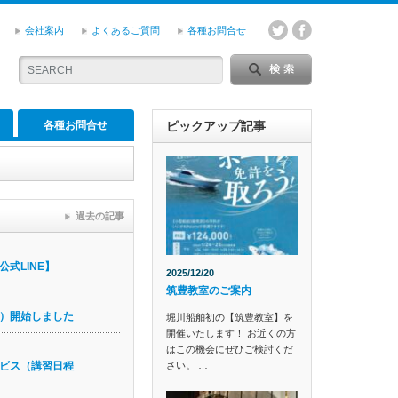
会社案内
よくあるご質問
各種お問合せ
各種お問合せ
ピックアップ記事
過去の記事
式LINE】
2025/12/20
筑豊教室のご案内
）開始しました
堀川船舶初の【筑豊教室】を
開催いたします！ お近くの方
はこの機会にぜひご検討くだ
さい。 …
ビス（講習日程