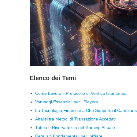
Elenco dei Temi
Come Lavora il Protocollo di Verifica Istantanea
Vantaggi Essenziali per i Players
La Tecnologia Finanziaria Che Supporta il Cambiam
Analisi tra Metodi di Transazione Accettati
Tutela e Riservatezza nel Gaming Attuale
Requisiti Fondamentali per Iniziare