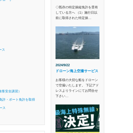
◇既存の特定操縦免許を受有
している方へ （1）施行日以
前に取得された特定操…
ース
2024/9/22
ドローン海上空撮サービス
お客様の大切な船をドローン
で空撮いたします。 下記アド
レスよりラインにてお問合せ
旅客安全講習）
下さい…
免許・ボート免許を取得
ース