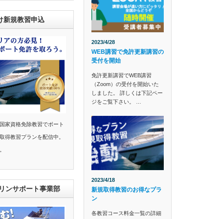
け新規教習申込
2023/4/28
WEB講習で免許更新講習の
受付を開始
免許更新講習でWEB講習
（Zoom）の受付を開始いた
しました。 詳しくは下記ペー
ジをご覧下さい。 …
国家資格免除教習でボート
取得教習プランを配信中。
。
2023/4/18
マリンサポート事業部
新規取得教習のお得なプラ
ン
各教習コース料金一覧の詳細