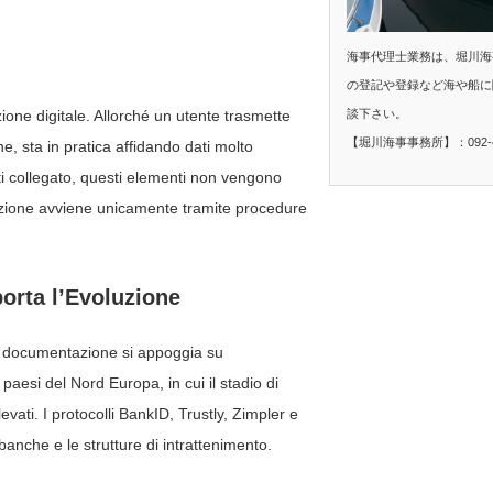
海事代理士業務は、堀川海
の登記や登録など海や船に
談下さい。
ne digitale. Allorché un utente trasmette
【堀川海事事務所】：092-40
e, sta in pratica affidando dati molto
uti collegato, questi elementi non vengono
ticazione avviene unicamente tramite procedure
porta l’Evoluzione
i di documentazione si appoggia su
paesi del Nord Europa, in cui il stadio di
vati. I protocolli BankID, Trustly, Zimpler e
 banche e le strutture di intrattenimento.