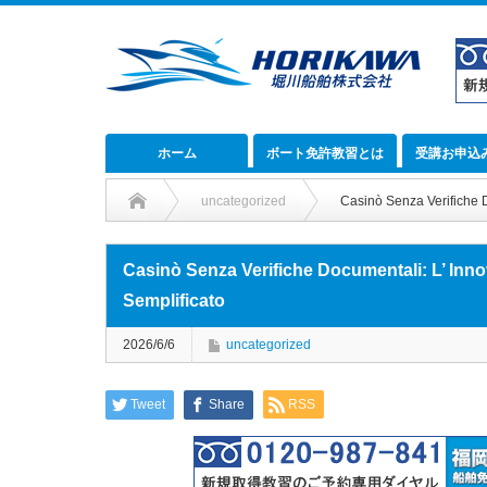
ホーム
ボート免許教習とは
受講お申込
uncategorized
Casinò Senza Verifiche 
Casinò Senza Verifiche Documentali: L’ Inn
Semplificato
2026/6/6
uncategorized
Tweet
Share
RSS