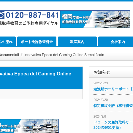
みの流れ
ボート免許教習料金
教室案内
会社案内
Documentali: L’ Innovativa Epoca del Gaming Online Semplificato
お知らせ
ovativa Epoca del Gaming Online
2025/3/23
遊漁船ホーリーボート【公
2024/9/20
特定操縦免許（移行講習
2024/9/8
ドローンの免許取得サー
2024/09/01更新）