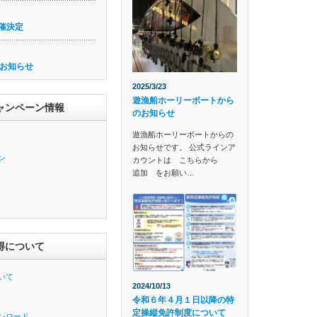
催決定
お知らせ
2025/3/23
遊漁船ホーリーボートから
ャンペーン情報
のお知らせ
遊漁船ホーリーボートからの
お知らせです。 公式ラインア
ン
カウントは こちらから
追加 をお願い…
得について
いて
2024/10/13
令和６年４月１日以降の特
定操縦免許制度について
ンロード