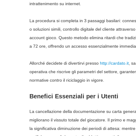
intrattenimento su internet.
La procedura si completa in 3 passaggi basilari: conne
o soluzioni simili, controllo digitale del cliente attraver
account gioco. Questo metodo elimina ritardi che tradi
a 72 ore, offrendo un accesso essenzialmente immediato
Allorché decidete di divertirvi presso
http://cardato.it
, s
operativa che riscrive gli parametri del settore, garan
normative contro il riciclaggio in vigore.
Benefici Essenziali per i Utenti
La cancellazione della documentazione su carta genera 
migliorano il vissuto totale del giocatore. Il primo e m
la significativa diminuzione dei periodi di attesa: mentr