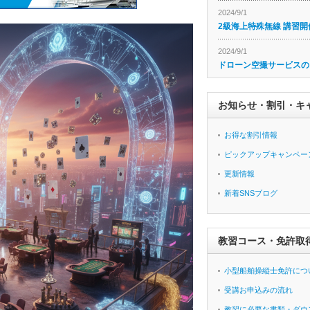
2024/9/1
2級海上特殊無線 講習開
2024/9/1
ドローン空撮サービスの
お知らせ・割引・キ
お得な割引情報
ピックアップキャンペー
更新情報
新着SNSブログ
教習コース・免許取
小型船舶操縦士免許につ
受講お申込みの流れ
教習に必要な書類・ダウ