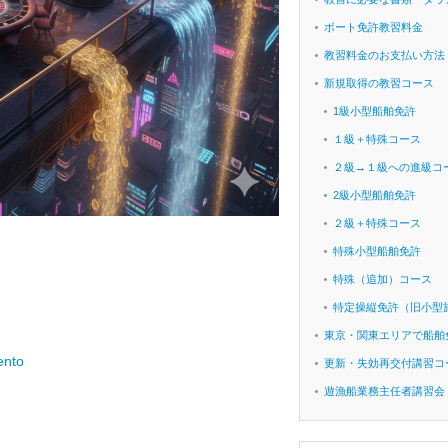
ボート免許教習料金
教習料金のお支払い方法
新規取得の教習コース
1級小型船舶免許
１級＋特殊コース
２級→１級への進級コ
2級小型船舶免許
２級＋特殊コース
特殊小型船舶免許
特殊（追加）コース
特定操縦免許（旧小型
東京・関東エリアで船舶
ento
更新・失効再交付講習コ
遊漁船業務主任者講習会