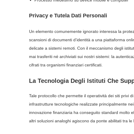
Processo medesimo su device mobile e computer
Privacy e Tutela Dati Personali
Un elemento comunemente ignorato interessa la protezio
scansioni di documenti d’identità a una piattaforma onlin
delicate a sistemi remoti. Con il meccanismo degli istit
mai trasferiti né archiviati sui nostri sistemi: la auten
cifrati tra organismi finanziari certificati.
La Tecnologia Degli Istituti Che Sup
Tale protocollo che permette il operatività dei siti priv
infrastrutture tecnologiche realizzate principalmente nei 
innovazione finanziaria ha conseguito standard molto ele
altri soluzioni analoghi agiscono da ponte abilitati tra le