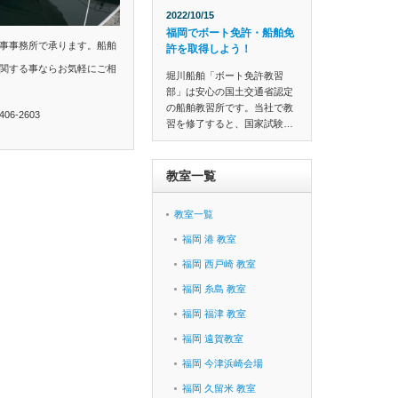
2022/10/15
福岡でボート免許・船舶免
事事務所で承ります。船舶
許を取得しよう！
関する事ならお気軽にご相
堀川船舶「ボート免許教習
部」は安心の国土交通省認定
の船舶教習所です。当社で教
6-2603
習を修了すると、国家試験…
教室一覧
教室一覧
福岡 港 教室
福岡 西戸崎 教室
福岡 糸島 教室
福岡 福津 教室
福岡 遠賀教室
福岡 今津浜崎会場
福岡 久留米 教室