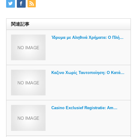
関連記事
Ίδρυμα με Αληθινά Χρήματα: Ο Πλή…
Καζινο Χωρίς Ταυτοποίηση: Ο Κατά…
Casino Exclusief Registratie: Am…