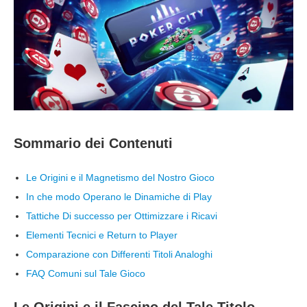
Sommario dei Contenuti
Le Origini e il Magnetismo del Nostro Gioco
In che modo Operano le Dinamiche di Play
Tattiche Di successo per Ottimizzare i Ricavi
Elementi Tecnici e Return to Player
Comparazione con Differenti Titoli Analoghi
FAQ Comuni sul Tale Gioco