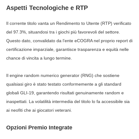
Aspetti Tecnologiche e RTP
Il corrente titolo vanta un Rendimento to Utente (RTP) verificato
del 97.3%, situandosi tra i giochi più favorevoli del settore.
Questo dato, convalidato da l’ente eCOGRA nel proprio report di
certificazione imparziale, garantisce trasparenza e equità nelle
chance di vincita a lungo termine.
Il engine random numerico generator (RNG) che sostiene
qualsiasi giro è stato testato conformemente a gli standard
globali GLI-19, garantendo risultati genuinamente random e
inaspettati. La volatilità intermedia del titolo lo fa accessibile sia
ai neofiti che ai giocatori veterani.
Opzioni Premio Integrate