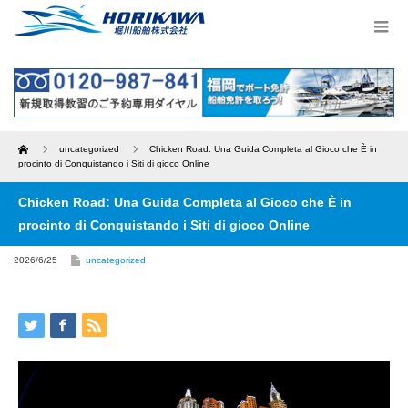
Home
uncategorized
Chicken Road: Una Guida Completa al Gioco che È in
procinto di Conquistando i Siti di gioco Online
Chicken Road: Una Guida Completa al Gioco che È in
procinto di Conquistando i Siti di gioco Online
2026/6/25
uncategorized