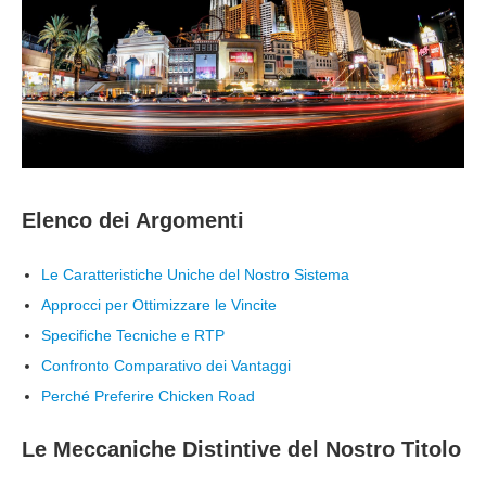
Elenco dei Argomenti
Le Caratteristiche Uniche del Nostro Sistema
Approcci per Ottimizzare le Vincite
Specifiche Tecniche e RTP
Confronto Comparativo dei Vantaggi
Perché Preferire Chicken Road
Le Meccaniche Distintive del Nostro Titolo