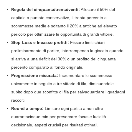
Regola del cinquanta/trenta/venti:
Allocare il 50% del
capitale a puntate conservative, il trenta percento a
scommesse medie e soltanto il 20% a tattiche ad elevato
pericolo per ottimizzare le opportunità di grandi vittorie.
Stop-Loss e Incasso profitti:
Fissare limiti chiari
preliminarmente di partire, interrompendo la giocata quando
si arriva a una deficit del 30% o un profitto del cinquanta
percento comparato al fondo originale.
Progressione misurata:
Incrementare le scommesse
unicamente in seguito a tre vittorie di fila, diminuendole
subito dopo due sconfitte di fila per salvaguardare i guadagni
raccolti.
Round a tempo:
Limitare ogni partita a non oltre
quarantacinque min per preservare focus e lucidità
decisionale, aspetti cruciali per risultati ottimali.