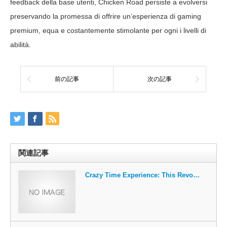
feedback della base utenti, Chicken Road persiste a evolversi
preservando la promessa di offrire un’esperienza di gaming
premium, equa e costantemente stimolante per ogni i livelli di
abilità.
前の記事
次の記事
関連記事
Crazy Time Experience: This Revo…