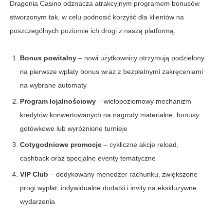
Dragonia Casino odznacza atrakcyjnym programem bonusów
stworzonym tak, w celu podnosić korzyść dla klientów na
poszczególnych poziomie ich drogi z naszą platformą.
Bonus powitalny
– nowi użytkownicy otrzymują podzielony
na pierwsze wpłaty bonus wraz z bezpłatnymi zakręceniami
na wybrane automaty
Program lojalnościowy
– wielopoziomowy mechanizm
kredytów konwertowanych na nagrody materialne, bonusy
gotówkowe lub wyróżnione turnieje
Cotygodniowe promocje
– cykliczne akcje reload,
cashback oraz specjalne eventy tematyczne
VIP Club
– dedykowany menedżer rachunku, zwiększone
progi wypłat, indywidualne dodatki i invity na ekskluzywne
wydarzenia