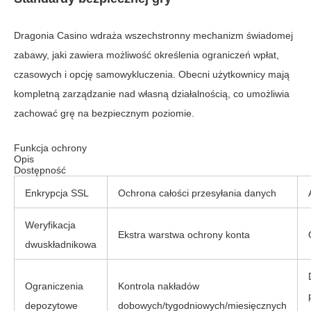
Dragonia Casino wdraża wszechstronny mechanizm świadomej
zabawy, jaki zawiera możliwość określenia ograniczeń wpłat,
czasowych i opcję samowykluczenia. Obecni użytkownicy mają
kompletną zarządzanie nad własną działalnością, co umożliwia
zachować grę na bezpiecznym poziomie.
Funkcja ochrony
Opis
Dostępność
Enkrypcja SSL
Ochrona całości przesyłania danych
Weryfikacja
Ekstra warstwa ochrony konta
dwuskładnikowa
Ograniczenia
Kontrola nakładów
depozytowe
dobowych/tygodniowych/miesięcznych