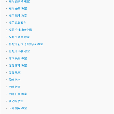
福岡 西戸崎 教室
福岡 糸島 教室
福岡 福津 教室
福岡 遠賀教室
福岡 今津浜崎会場
福岡 久留米 教室
北九州 行橋（長井浜）教室
北九州 小倉 教室
熊本 長洲 教室
佐賀 唐津 教室
佐賀 教室
長崎 教室
宮崎 教室
宮崎 日南 教室
鹿児島 教室
大分 別府 教室