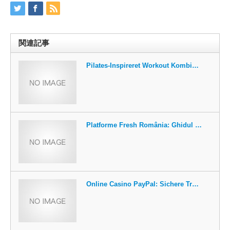
関連記事
Pilates-Inspireret Workout Kombi…
Platforme Fresh România: Ghidul …
Online Casino PayPal: Sichere Tr…