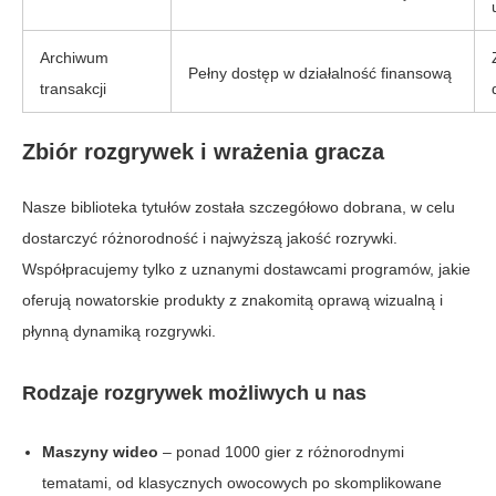
Archiwum
Pełny dostęp w działalność finansową
transakcji
Zbiór rozgrywek i wrażenia gracza
Nasze biblioteka tytułów została szczegółowo dobrana, w celu
dostarczyć różnorodność i najwyższą jakość rozrywki.
Współpracujemy tylko z uznanymi dostawcami programów, jakie
oferują nowatorskie produkty z znakomitą oprawą wizualną i
płynną dynamiką rozgrywki.
Rodzaje rozgrywek możliwych u nas
Maszyny wideo
– ponad 1000 gier z różnorodnymi
tematami, od klasycznych owocowych po skomplikowane