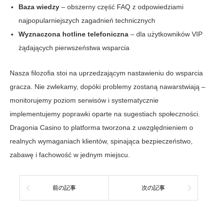
Baza wiedzy
– obszerny część FAQ z odpowiedziami
najpopularniejszych zagadnień technicznych
Wyznaczona hotline telefoniczna
– dla użytkowników VIP
żądających pierwszeństwa wsparcia
Nasza filozofia stoi na uprzedzającym nastawieniu do wsparcia
gracza. Nie zwlekamy, dopóki problemy zostaną nawarstwiają –
monitorujemy poziom serwisów i systematycznie
implementujemy poprawki oparte na sugestiach społeczności.
Dragonia Casino to platforma tworzona z uwzględnieniem o
realnych wymaganiach klientów, spinająca bezpieczeństwo,
zabawę i fachowość w jednym miejscu.
前の記事
次の記事