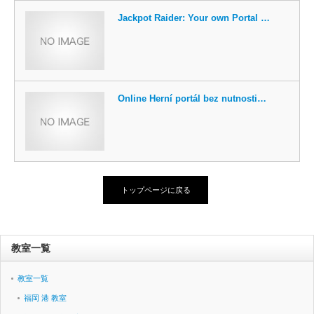
Jackpot Raider: Your own Portal …
Online Herní portál bez nutnosti…
トップページに戻る
教室一覧
教室一覧
福岡 港 教室